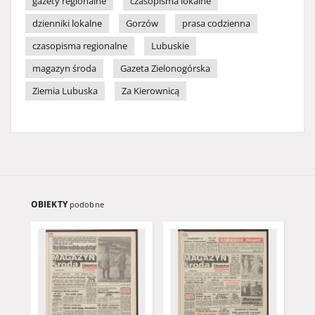
gazety regionalne
czasopisma lokalne
dzienniki lokalne
Gorzów
prasa codzienna
czasopisma regionalne
Lubuskie
magazyn środa
Gazeta Zielonogórska
Ziemia Lubuska
Za Kierownicą
OBIEKTY
podobne