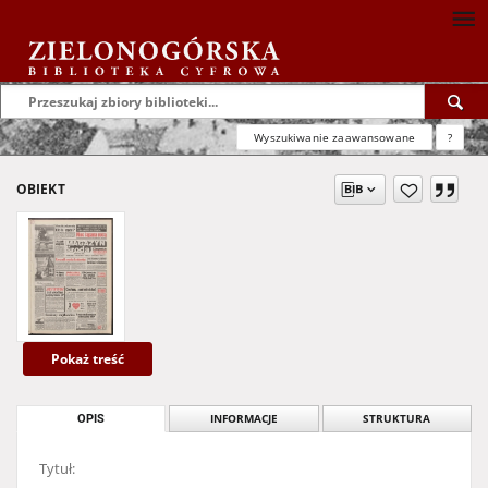
Wyszukiwanie zaawansowane
?
OBIEKT
Pokaż treść
OPIS
INFORMACJE
STRUKTURA
Tytuł: