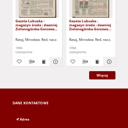
Gazeta Lubuska :
Gazeta Lubuska :
Gaz
magazyn środa : dawniej
magazyn środa : dawniej
ma
Zielonogórska-Gorzowska
Zielonogórska-Gorzowska
Zi
R. XLII [właśc. XLIII], nr 9
R. XLII [właśc. XLIII], nr 27
R. 
(12 stycznia 1994). - Wyd.
(2 lutego 1994). - Wyd. 1
(26
Rataj, Mirosław. Red. nacz.
Rataj, Mirosław. Red. nacz.
Rat
1
1
1994
1994
199
czasopisma
czasopisma
cza
Więcej
DANE KONTAKTOWE
Adres