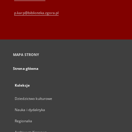
p.karp@biblioteka.zgora.pl
MAPA STRONY
Strona główna
Kolekcje
Dziedzictwo kulturowe
Nauka i dydaktyka
Regionalia