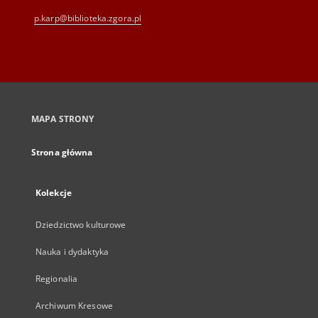
p.karp@biblioteka.zgora.pl
MAPA STRONY
Strona główna
Kolekcje
Dziedzictwo kulturowe
Nauka i dydaktyka
Regionalia
Archiwum Kresowe