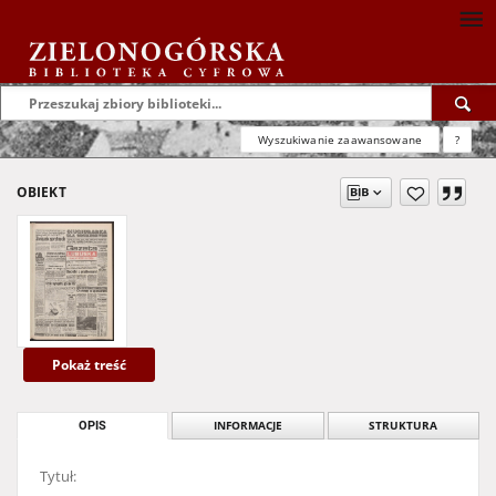
Wyszukiwanie zaawansowane
?
OBIEKT
Pokaż treść
OPIS
INFORMACJE
STRUKTURA
Tytuł: