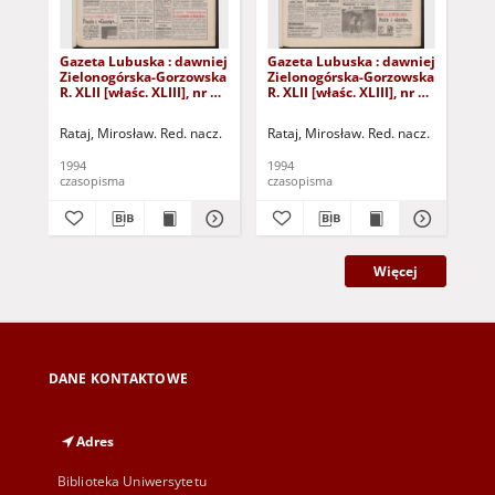
Gazeta Lubuska : dawniej
Gazeta Lubuska : dawniej
Gaz
Zielonogórska-Gorzowska
Zielonogórska-Gorzowska
Zi
R. XLII [właśc. XLIII], nr 14
R. XLII [właśc. XLIII], nr 8
R. 
(18 stycznia 1994). - Wyd.
(11 stycznia 1994). - Wyd.
(4 
1
1
Rataj, Mirosław. Red. nacz.
Rataj, Mirosław. Red. nacz.
Rat
1994
1994
199
czasopisma
czasopisma
cza
Więcej
DANE KONTAKTOWE
Adres
Biblioteka Uniwersytetu