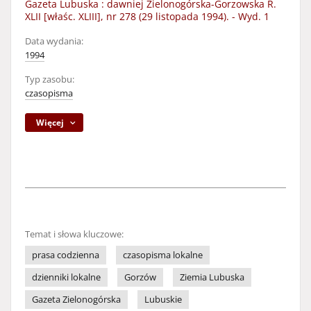
Gazeta Lubuska : dawniej Zielonogórska-Gorzowska R.
XLII [właśc. XLIII], nr 278 (29 listopada 1994). - Wyd. 1
Data wydania:
1994
Typ zasobu:
czasopisma
Więcej
Temat i słowa kluczowe:
prasa codzienna
czasopisma lokalne
dzienniki lokalne
Gorzów
Ziemia Lubuska
Gazeta Zielonogórska
Lubuskie