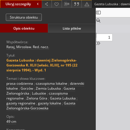
Ukryj szczegóły
Struktura obiektu
Opis obiektu
Lista plików
Współtwórca:
Rataj, Mirosław. Red. nacz.
Tytuł:
Gazeta Lubuska : dawniej Zielonogórska-
Gorzowska R. XLII [właśc. XLIII], nr 195 (22
sierpnia 1994). - Wyd. 1
Temat i słowa kluczowe:
prasa codzienna
;
czasopisma lokalne
;
dzienniki
lokalne
;
Gorzów
;
Ziemia Lubuska
;
Gazeta
Zielonogórska
;
Lubuskie
;
czasopisma
regionalne
;
Zielona Góra
;
Gazeta Lubuska
;
gazety regionalne
;
gazety lokalne
;
Gazeta
Zielonogórska-Gorzowska
Opis:
49 cm
Komentarz: