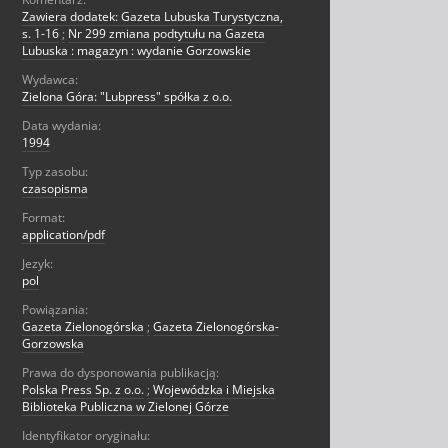
Zawiera dodatek: Gazeta Lubuska Turystyczna,
s. 1-16
;
Nr 299 zmiana podtytułu na Gazeta
Lubuska : magazyn : wydanie Gorzowskie
Wydawca:
Zielona Góra: "Lubpress" spółka z o.o.
Data wydania:
1994
Typ zasobu:
czasopisma
Format:
application/pdf
Jezyk:
pol
Powiązania:
Gazeta Zielonogórska
;
Gazeta Zielonogórska-
Gorzowska
Prawa do dysponowania publikacją:
Polska Press Sp. z o.o.
;
Wojewódzka i Miejska
Biblioteka Publiczna w Zielonej Górze
Identyfikator oryginału: