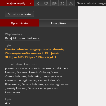
Ukryj szczegóły
Struktura obiektu
Opis obiektu
Lista plików
Współtwórca:
Rataj, Mirosław. Red. nacz.
Tytuł:
Gazeta Lubuska : magazyn środa : dawniej
Zielonogórska-Gorzowska R. XLII [właśc.
XLIII], nr 162 (13 lipca 1994). - Wyd. 1
Temat i słowa kluczowe:
prasa codzienna
;
czasopisma lokalne
;
dzienniki
lokalne
;
Gorzów
;
Gazeta Zielonogórska
;
Ziemia Lubuska
;
Lubuskie
;
magazyn środa
;
czasopisma regionalne
;
Zielona Góra
;
Za
Kierownicą
;
Gazeta Lubuska
;
gazety regionalne
;
gazety lokalne
;
Gazeta Zielonogórska-
Gorzowska
Opis:
49 cm