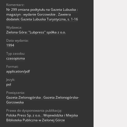
Komentarz:
Nr 299 zmiana podtytułu na Gazeta Lubuska :
magazyn : wydanie Gorzowskie
;
Zawiera
dodatek: Gazeta Lubuska Turystyczna, s. 1-16
Wydawca:
Zielona Góra: "Lubpress" spółka z o.o.
Data wydania:
1994
Typ zasobu:
czasopisma
Format:
application/pdf
Jezyk:
pol
Powiązania:
Gazeta Zielonogórska
;
Gazeta Zielonogórska-
Gorzowska
Prawa do dysponowania publikacją:
Polska Press Sp. z o.o.
;
Wojewódzka i Miejska
Biblioteka Publiczna w Zielonej Górze