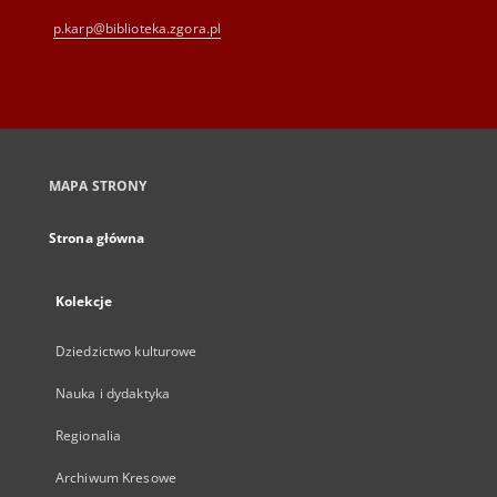
p.karp@biblioteka.zgora.pl
MAPA STRONY
Strona główna
Kolekcje
Dziedzictwo kulturowe
Nauka i dydaktyka
Regionalia
Archiwum Kresowe