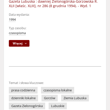
Gazeta Lubuska : dawniej Zielonogórska-Gorzowska R.
XLII [właśc. XLIII], nr 286 (8 grudnia 1994). - Wyd. 1
Data wydania:
1994
Typ zasobu:
czasopisma
Więcej
Temat i słowa kluczowe:
prasa codzienna
czasopisma lokalne
dzienniki lokalne
Gorzów
Ziemia Lubuska
Gazeta Zielonogórska
Lubuskie