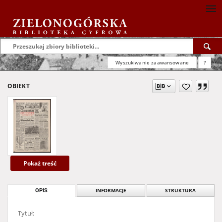
Wyszukiwanie zaawansowane
?
OBIEKT
Pokaż treść
OPIS
INFORMACJE
STRUKTURA
Tytuł: