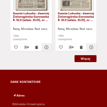
Gazeta Lubuska : dawniej
Gazeta Lubuska : dawniej
Gaz
Zielonogórska-Gorzowska
Zielonogórska-Gorzowska
Zi
R. XLII [właśc. XLIII], nr 10
R. XLII [właśc. XLIII], nr 22
R. 
(13 stycznia 1994). - Wyd.
(27 stycznia 1994). - Wyd.
(21
1
1
1
Rataj, Mirosław. Red. nacz.
Rataj, Mirosław. Red. nacz.
Rat
1994
1994
199
czasopisma
czasopisma
cza
Więcej
DANE KONTAKTOWE
Adres
Biblioteka Uniwersytetu