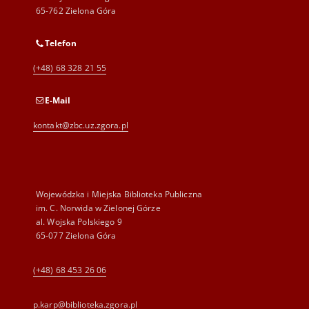
65-762 Zielona Góra
Telefon
(+48) 68 328 21 55
E-Mail
kontakt@zbc.uz.zgora.pl
Wojewódzka i Miejska Biblioteka Publiczna
im. C. Norwida w Zielonej Górze
al. Wojska Polskiego 9
65-077 Zielona Góra
(+48) 68 453 26 06
p.karp@biblioteka.zgora.pl