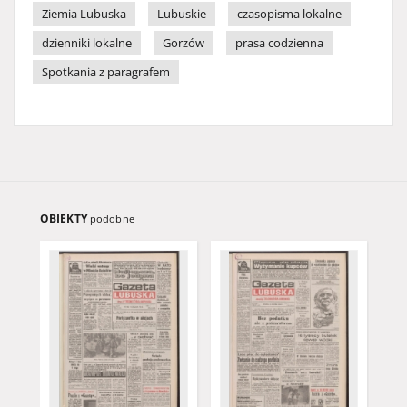
Ziemia Lubuska
Lubuskie
czasopisma lokalne
dzienniki lokalne
Gorzów
prasa codzienna
Spotkania z paragrafem
OBIEKTY
podobne