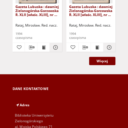
Gazeta Lubuska : dawniej
Gazeta Lubuska : dawniej
Gaz
Zielonogórska-Gorzowska
Zielonogórska-Gorzowska
Zi
R. XLII [właśc. XLIII], nr 14
R. XLII [właśc. XLIII], nr 8
R. 
(18 stycznia 1994). - Wyd.
(11 stycznia 1994). - Wyd.
(4 
1
1
Rataj, Mirosław. Red. nacz.
Rataj, Mirosław. Red. nacz.
Rat
1994
1994
199
czasopisma
czasopisma
cza
Więcej
DANE KONTAKTOWE
Adres
Biblioteka Uniwersytetu
Zielonogórskiego
al. Wojska Polskiego 71