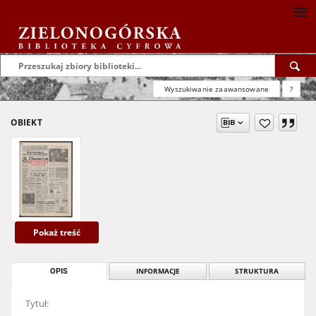
Wyszukiwanie zaawansowane
?
OBIEKT
Pokaż treść
OPIS
INFORMACJE
STRUKTURA
Tytuł: