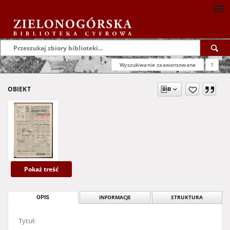
Wyszukiwanie zaawansowane
?
OBIEKT
Pokaż treść
OPIS
INFORMACJE
STRUKTURA
Tytuł: