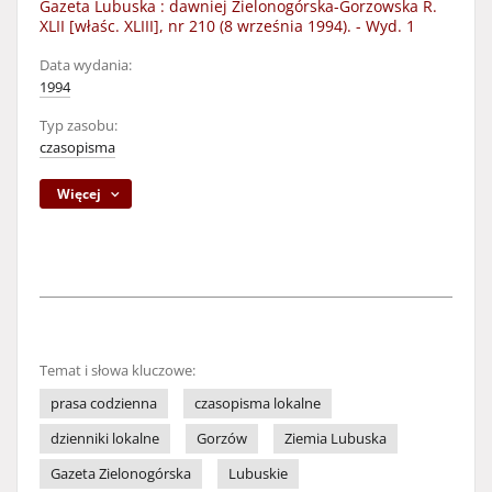
Gazeta Lubuska : dawniej Zielonogórska-Gorzowska R.
XLII [właśc. XLIII], nr 210 (8 września 1994). - Wyd. 1
Data wydania:
1994
Typ zasobu:
czasopisma
Więcej
Temat i słowa kluczowe:
prasa codzienna
czasopisma lokalne
dzienniki lokalne
Gorzów
Ziemia Lubuska
Gazeta Zielonogórska
Lubuskie