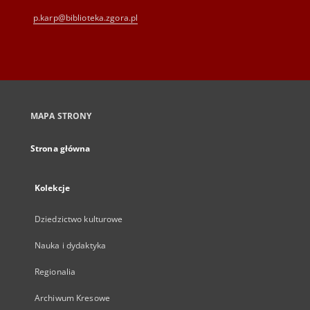
p.karp@biblioteka.zgora.pl
MAPA STRONY
Strona główna
Kolekcje
Dziedzictwo kulturowe
Nauka i dydaktyka
Regionalia
Archiwum Kresowe