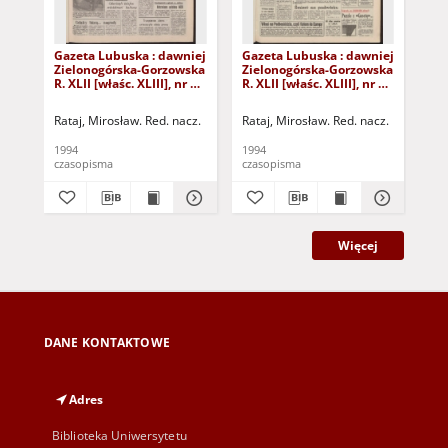
Gazeta Lubuska : dawniej
Gazeta Lubuska : dawniej
Gaz
Zielonogórska-Gorzowska
Zielonogórska-Gorzowska
Zi
R. XLII [właśc. XLIII], nr 4
R. XLII [właśc. XLIII], nr 16
R. 
(6 stycznia 1994). - Wyd. 1
(20 stycznia 1994). - Wyd.
(14
1
1
Rataj, Mirosław. Red. nacz.
Rataj, Mirosław. Red. nacz.
Rat
1994
1994
199
czasopisma
czasopisma
cza
Więcej
DANE KONTAKTOWE
Adres
Biblioteka Uniwersytetu