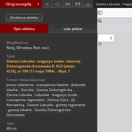
Ukryj szczegóły
Struktura obiektu
Opis obiektu
Lista plików
Współtwórca:
Rataj, Mirosław. Red. nacz.
Tytuł:
Gazeta Lubuska : magazyn środa : dawniej
Zielonogórska-Gorzowska R. XLII [właśc.
XLIII], nr 109 (11 maja 1994). - Wyd. 1
Temat i słowa kluczowe:
prasa codzienna
;
czasopisma lokalne
;
dzienniki
lokalne
;
Gorzów
;
Gazeta Zielonogórska
;
Ziemia Lubuska
;
Lubuskie
;
magazyn środa
;
czasopisma regionalne
;
Zielona Góra
;
Za
Kierownicą
;
Gazeta Lubuska
;
gazety regionalne
;
gazety lokalne
;
Gazeta Zielonogórska-
Gorzowska
Opis:
49 cm