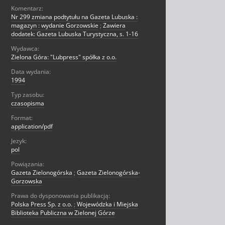
Komentarz:
Nr 299 zmiana podtytułu na Gazeta Lubuska :
magazyn : wydanie Gorzowskie
;
Zawiera
dodatek: Gazeta Lubuska Turystyczna, s. 1-16
Wydawca:
Zielona Góra: "Lubpress" spółka z o.o.
Data wydania:
1994
Typ zasobu:
czasopisma
Format:
application/pdf
Jezyk:
pol
Powiązania:
Gazeta Zielonogórska
;
Gazeta Zielonogórska-
Gorzowska
Prawa do dysponowania publikacją:
Polska Press Sp. z o.o.
;
Wojewódzka i Miejska
Biblioteka Publiczna w Zielonej Górze