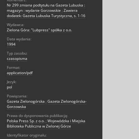
Nr 299 zmiana podtytułu na Gazeta Lubuska :
magazyn : wydanie Gorzowskie
;
Zawiera
dodatek: Gazeta Lubuska Turystyczna, s. 1-16
Wydawca:
Zielona Góra: "Lubpress" spółka z o.o.
Data wydania:
1994
Typ zasobu:
czasopisma
Format:
application/pdf
Jezyk:
pol
Powiązania:
Gazeta Zielonogórska
;
Gazeta Zielonogórska-
Gorzowska
Prawa do dysponowania publikacją:
Polska Press Sp. z o.o.
;
Wojewódzka i Miejska
Biblioteka Publiczna w Zielonej Górze
Identyfikator oryginału: