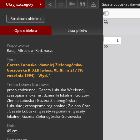
Ukryj szczegóły
Struktura obiektu
Opis obiektu
Lista plików
Współtwórca:
Rataj, Mirosław. Red. nacz.
Tytuł:
Gazeta Lubuska : dawniej Zielonogórska-
Gorzowska R. XLII [właśc. XLIII], nr 217 (16
września 1994). - Wyd. 1
Temat i słowa kluczowe:
prasa codzienna
;
Gazeta Lubuska Weekend
;
czasopisma lokalne
;
dzienniki lokalne
;
Gorzów
;
Ziemia Lubuska
;
Gazeta Zielonogórska
;
Lubuskie
;
czasopisma regionalne
;
Zielona Góra
;
Gazeta Lubuska
;
gazety regionalne
;
gazety
lokalne
;
Gazeta Zielonogórska-Gorzowska
Opis:
49 cm
Komentarz: