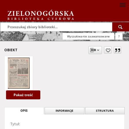
Wyszukiwanie zaawansowane
?
OBIEKT
Pokaż treść
OPIS
INFORMACJE
STRUKTURA
Tytuł: