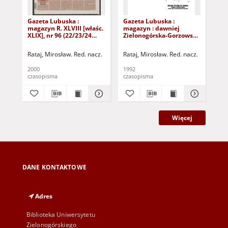
Gazeta Lubuska :
Gazeta Lubuska :
Gaz
magazyn R. XLVIII [właśc.
magazyn : dawniej
ma
XLIX], nr 96 (22/23/24
Zielonogórska-Gorzowska
Zi
kwietnia 2000). - Wyd. A
R. XL [właśc. XLI], nr 300
R. 
(23/24/25/26/27 grudnia
(10
Rataj, Mirosław. Red. nacz.
Rataj, Mirosław. Red. nacz.
Rat
1992). - Wyd. 1
199
2000
1992
199
czasopisma
czasopisma
cza
Więcej
DANE KONTAKTOWE
Adres
Biblioteka Uniwersytetu
Zielonogórskiego