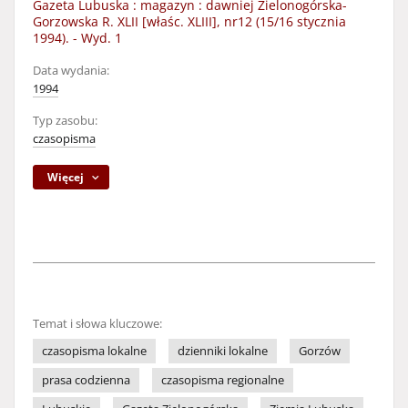
Gazeta Lubuska : magazyn : dawniej Zielonogórska-
Gorzowska R. XLII [właśc. XLIII], nr12 (15/16 stycznia
1994). - Wyd. 1
Data wydania:
1994
Typ zasobu:
czasopisma
Więcej
Temat i słowa kluczowe:
czasopisma lokalne
dzienniki lokalne
Gorzów
prasa codzienna
czasopisma regionalne