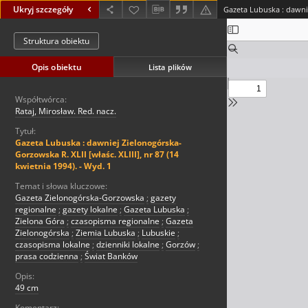
Ukryj szczegóły
Struktura obiektu
Opis obiektu
Lista plików
Współtwórca:
Rataj, Mirosław. Red. nacz.
Tytuł:
Gazeta Lubuska : dawniej Zielonogórska-
Gorzowska R. XLII [właśc. XLIII], nr 87 (14
kwietnia 1994). - Wyd. 1
Temat i słowa kluczowe:
Gazeta Zielonogórska-Gorzowska
;
gazety
regionalne
;
gazety lokalne
;
Gazeta Lubuska
;
Zielona Góra
;
czasopisma regionalne
;
Gazeta
Zielonogórska
;
Ziemia Lubuska
;
Lubuskie
;
czasopisma lokalne
;
dzienniki lokalne
;
Gorzów
;
prasa codzienna
;
Świat Banków
Opis:
49 cm
Komentarz: