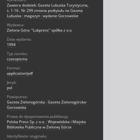
Zawiera dodatek: Gazeta Lubuska Turystyczna,
s. 1-16
;
Nr 299 zmiana podtytułu na Gazeta
Lubuska : magazyn : wydanie Gorzowskie
Wydawca:
Zielona Góra: "Lubpress" spółka z o.o.
Data wydania:
1994
Typ zasobu:
czasopisma
Format:
application/pdf
Jezyk:
pol
Powiązania:
Gazeta Zielonogórska
;
Gazeta Zielonogórska-
Gorzowska
Prawa do dysponowania publikacją:
Polska Press Sp. z o.o.
;
Wojewódzka i Miejska
Biblioteka Publiczna w Zielonej Górze
Identyfikator oryginału: