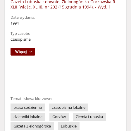
Gazeta Lubuska : dawniej Zielonogórska-Gorzowska R.
XLII [właśc. XLIII], nr 292 (15 grudnia 1994). - Wyd. 1
Data wydania:
1994
Typ zasobu:
czasopisma
Więcej
Temat i słowa kluczowe:
prasa codzienna
czasopisma lokalne
dzienniki lokalne
Gorzów
Ziemia Lubuska
Gazeta Zielonogórska
Lubuskie