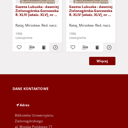
Gazeta Lubuska : dawniej
Gazeta Lubuska : dawniej
Gaz
Zielonogórska-Gorzowska
Zielonogórska-Gorzowska
Zi
R. XLIV [właśc. XLV], nr 52
R. XLIV [właśc. XLV], nr 46
R. 
(1 marca 1996). - Wyd. 1
(23 lutego 1996). - Wyd. 1
(16
Rataj, Mirosław. Red. nacz.
Rataj, Mirosław. Red. nacz.
Rat
1996
1996
199
czasopisma
czasopisma
cza
Więcej
DANE KONTAKTOWE
Adres
Biblioteka Uniwersytetu
Zielonogórskiego
al. Wojska Polskiego 71