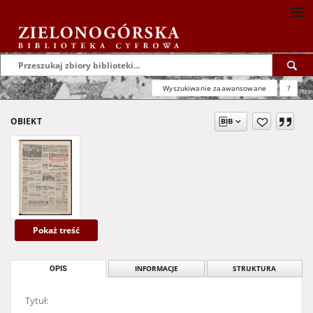
Wyszukiwanie zaawansowane
?
OBIEKT
Pokaż treść
OPIS
INFORMACJE
STRUKTURA
Tytuł: