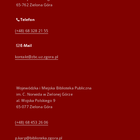
65-762 Zielona Góra
Telefon
(+48) 68 328 21 55
E-Mail
kontakt@zbc.uz.zgora.pl
Wojewódzka i Miejska Biblioteka Publiczna
im. C. Norwida w Zielonej Górze
al. Wojska Polskiego 9
65-077 Zielona Góra
(+48) 68 453 26 06
p.karp@biblioteka.zgora.pl