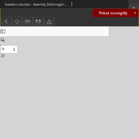
Gazeta Lubuska : dawniej Zielonogórska-Gorzowska R. XLII [właśc. XLIII], nr 157 (7 lipca 1994). - Wyd. 1
Pokaż szczegóły