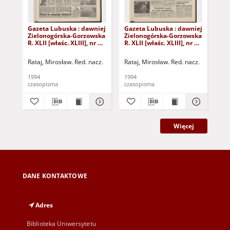
Gazeta Lubuska : dawniej
Gazeta Lubuska : dawniej
Gaz
Zielonogórska-Gorzowska
Zielonogórska-Gorzowska
Zi
R. XLII [właśc. XLIII], nr 10
R. XLII [właśc. XLIII], nr 22
R. 
(13 stycznia 1994). - Wyd.
(27 stycznia 1994). - Wyd.
(21
1
1
1
Rataj, Mirosław. Red. nacz.
Rataj, Mirosław. Red. nacz.
Rat
1994
1994
199
czasopisma
czasopisma
cza
Więcej
DANE KONTAKTOWE
Adres
Biblioteka Uniwersytetu