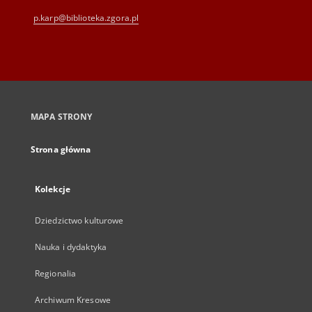
p.karp@biblioteka.zgora.pl
MAPA STRONY
Strona główna
Kolekcje
Dziedzictwo kulturowe
Nauka i dydaktyka
Regionalia
Archiwum Kresowe