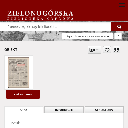
Wyszukiwanie zaawansowane
?
OBIEKT
Pokaż treść
OPIS
INFORMACJE
STRUKTURA
Tytuł: