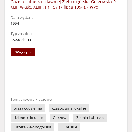
Gazeta Lubuska : dawniej Zielonogórska-Gorzowska R.
XLII [właśc. XLIII], nr 157 (7 lipca 1994). - Wyd. 1
Data wydania:
1994
Typ zasobu:
czasopisma
Więcej
Temat i słowa kluczowe:
prasa codzienna
czasopisma lokalne
dzienniki lokalne
Gorzów
Ziemia Lubuska
Gazeta Zielonogórska
Lubuskie