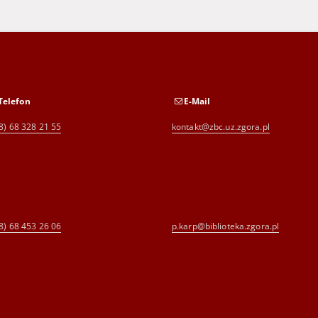
Telefon
E-Mail
8) 68 328 21 55
kontakt@zbc.uz.zgora.pl
8) 68 453 26 06
p.karp@biblioteka.zgora.pl