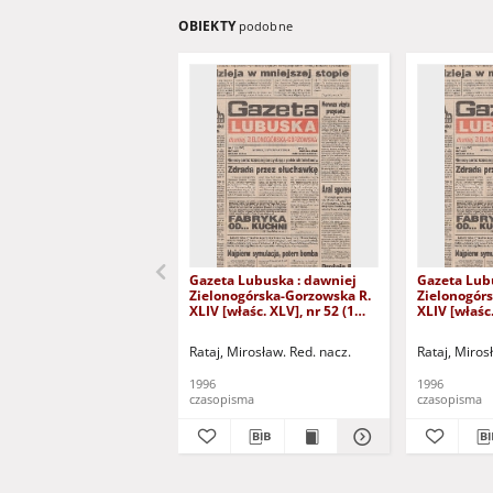
OBIEKTY
podobne
Gazeta Lubuska : dawniej
Gazeta Lub
Zielonogórska-Gorzowska R.
Zielonogór
XLIV [właśc. XLV], nr 52 (1
XLIV [właśc.
marca 1996). - Wyd. 1
lutego 1996)
Rataj, Mirosław. Red. nacz.
Rataj, Miros
1996
1996
czasopisma
czasopisma