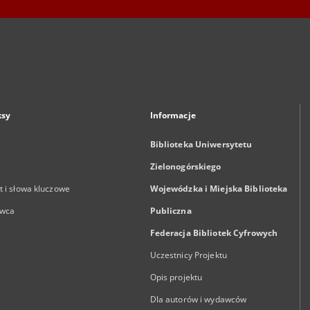
ksy
Informacje
Biblioteka Uniwersytetu
Zielonogórskiego
 i słowa kluczowe
Wojewódzka i Miejska Biblioteka
wca
Publiczna
Federacja Bibliotek Cyfrowych
Uczestnicy Projektu
Opis projektu
Dla autorów i wydawców