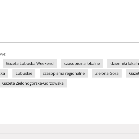
owe:
Gazeta Lubuska Weekend
czasopisma lokalne
dzienniki lokal
ska
Lubuskie
czasopisma regionalne
Zielona Góra
Gaze
Gazeta Zielonogórska-Gorzowska