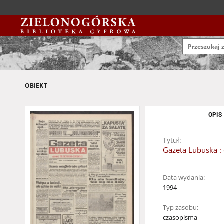
OBIEKT
OPIS
Tytuł:
Gazeta Lubuska : 
Data wydania:
1994
Typ zasobu:
czasopisma