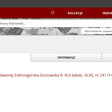
KOLEKCJE
INDEK
Wyszukiwanie zaawa
INFORMACJE
dawniej Zielonogórska-Gorzowska R. XLII [właśc. XLIII], nr 241 (1