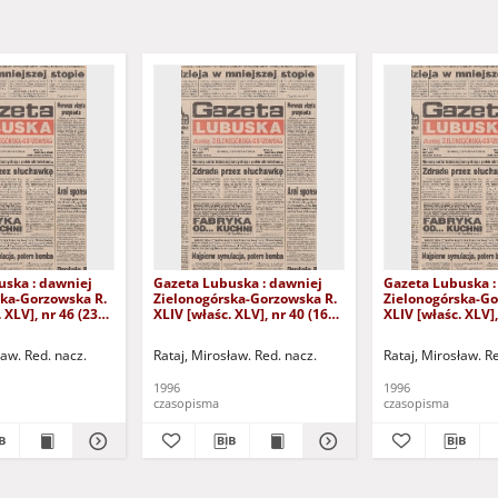
uska : dawniej
Gazeta Lubuska : dawniej
Gazeta Lubuska :
ska-Gorzowska R.
Zielonogórska-Gorzowska R.
Zielonogórska-Go
 XLV], nr 46 (23
XLIV [właśc. XLV], nr 40 (16
XLIV [właśc. XLV],
. - Wyd. 1
lutego 1996). - Wyd. 1
stycznia 1996). - 
ław. Red. nacz.
Rataj, Mirosław. Red. nacz.
Rataj, Mirosław. R
1996
1996
czasopisma
czasopisma