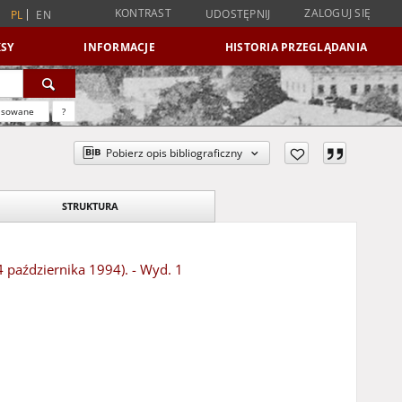
KONTRAST
ZALOGUJ SIĘ
UDOSTĘPNIJ
PL
EN
SY
INFORMACJE
HISTORIA PRZEGLĄDANIA
nsowane
?
Pobierz opis bibliograficzny
STRUKTURA
4 października 1994). - Wyd. 1