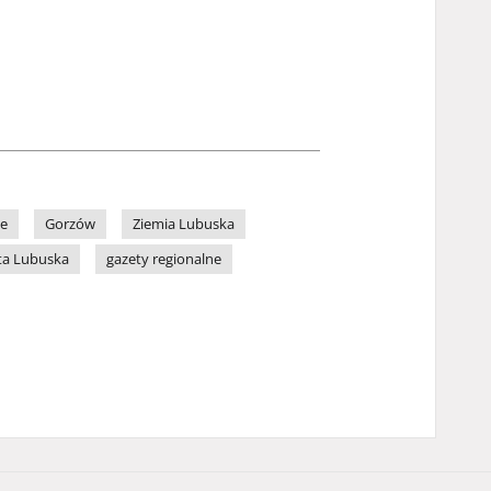
ne
Gorzów
Ziemia Lubuska
ta Lubuska
gazety regionalne