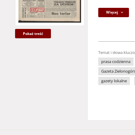
Więcej
Pokaż treść
Temat i słowa klucz
prasa codzienna
Gazeta Zielonogór
gazety lokalne