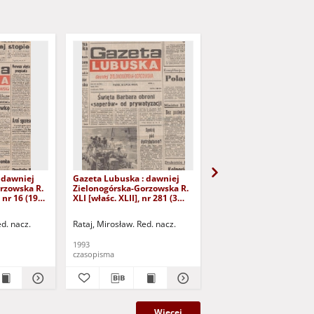
 dawniej
Gazeta Lubuska : dawniej
Gazeta Lubuska : dawn
rzowska R.
Zielonogórska-Gorzowska R.
Zielonogórska-Gorzows
 nr 16 (19
XLI [właśc. XLII], nr 281 (3
XLI [właśc. XLII], nr 275
Wyd. 1
grudnia 1993). - Wyd 1
listopada 1993). - Wyd 
ed. nacz.
Rataj, Mirosław. Red. nacz.
Rataj, Mirosław. Red. nac
1993
1993
czasopisma
czasopisma
Więcej