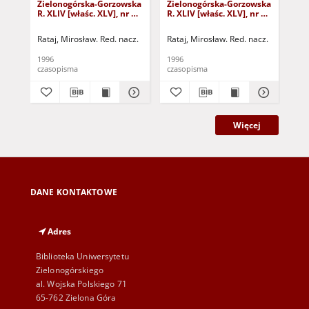
Zielonogórska-Gorzowska
Zielonogórska-Gorzowska
Zi
R. XLIV [właśc. XLV], nr 52
R. XLIV [właśc. XLV], nr 46
R. 
(1 marca 1996). - Wyd. 1
(23 lutego 1996). - Wyd. 1
(16
Rataj, Mirosław. Red. nacz.
Rataj, Mirosław. Red. nacz.
Rat
1996
1996
199
czasopisma
czasopisma
cza
Więcej
DANE KONTAKTOWE
Adres
Biblioteka Uniwersytetu
Zielonogórskiego
al. Wojska Polskiego 71
65-762 Zielona Góra