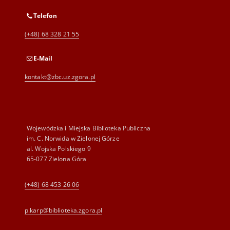
Telefon
(+48) 68 328 21 55
E-Mail
kontakt@zbc.uz.zgora.pl
Wojewódzka i Miejska Biblioteka Publiczna
im. C. Norwida w Zielonej Górze
al. Wojska Polskiego 9
65-077 Zielona Góra
(+48) 68 453 26 06
p.karp@biblioteka.zgora.pl