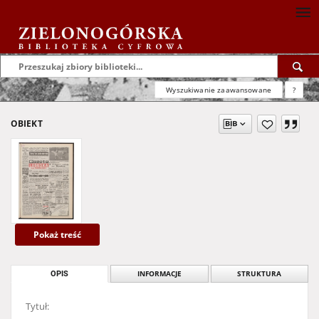
Wyszukiwanie zaawansowane
?
OBIEKT
Pokaż treść
OPIS
INFORMACJE
STRUKTURA
Tytuł: