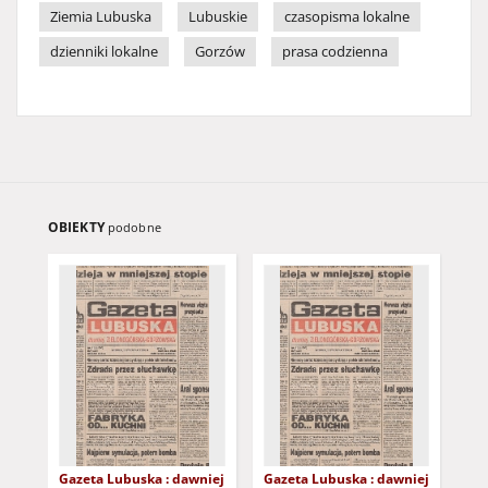
Ziemia Lubuska
Lubuskie
czasopisma lokalne
dzienniki lokalne
Gorzów
prasa codzienna
OBIEKTY
podobne
Gazeta Lubuska : dawniej
Gazeta Lubuska : dawniej
Gaz