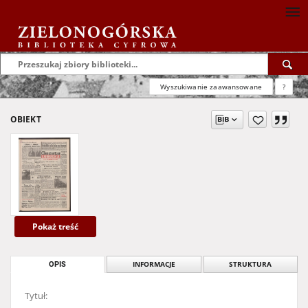
Wyszukiwanie zaawansowane
?
OBIEKT
Pokaż treść
OPIS
INFORMACJE
STRUKTURA
Tytuł: