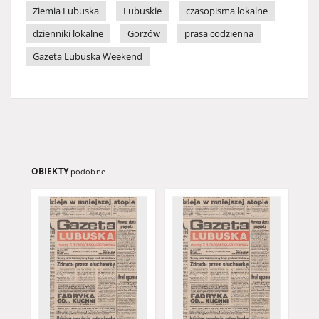
Ziemia Lubuska
Lubuskie
czasopisma lokalne
dzienniki lokalne
Gorzów
prasa codzienna
Gazeta Lubuska Weekend
OBIEKTY
podobne