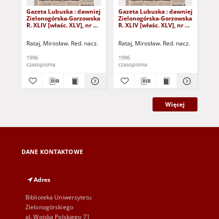
Gazeta Lubuska : dawniej
Gazeta Lubuska : dawniej
Gaz
Zielonogórska-Gorzowska
Zielonogórska-Gorzowska
Zi
R. XLIV [właśc. XLV], nr 52
R. XLIV [właśc. XLV], nr 46
R. 
(1 marca 1996). - Wyd. 1
(23 lutego 1996). - Wyd. 1
(16
Rataj, Mirosław. Red. nacz.
Rataj, Mirosław. Red. nacz.
Rat
1996
1996
199
czasopisma
czasopisma
cza
Więcej
DANE KONTAKTOWE
Adres
Biblioteka Uniwersytetu
Zielonogórskiego
al. Wojska Polskiego 71