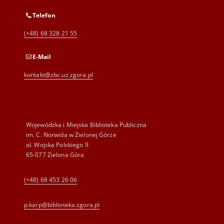
Telefon
(+48) 68 328 21 55
E-Mail
kontakt@zbc.uz.zgora.pl
Wojewódzka i Miejska Biblioteka Publiczna
im. C. Norwida w Zielonej Górze
al. Wojska Polskiego 9
65-077 Zielona Góra
(+48) 68 453 26 06
p.karp@biblioteka.zgora.pl