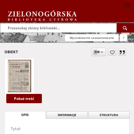
Wyszukiwanie zaawansowane
?
OBIEKT
Pokaż treść
OPIS
INFORMACJE
STRUKTURA
Tytuł: