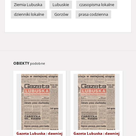
Ziemia Lubuska
Lubuskie
czasopisma lokalne
dzienniki lokalne
Gorzów
prasa codzienna
OBIEKTY
podobne
Gazeta Lubuska : dawniej
Gazeta Lubuska : dawniej
Gaz