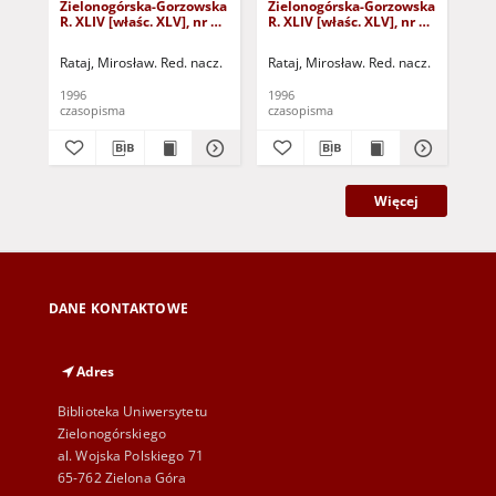
Zielonogórska-Gorzowska
Zielonogórska-Gorzowska
Zi
R. XLIV [właśc. XLV], nr 52
R. XLIV [właśc. XLV], nr 46
R. 
(1 marca 1996). - Wyd. 1
(23 lutego 1996). - Wyd. 1
(16
Rataj, Mirosław. Red. nacz.
Rataj, Mirosław. Red. nacz.
Rat
1996
1996
199
czasopisma
czasopisma
cza
Więcej
DANE KONTAKTOWE
Adres
Biblioteka Uniwersytetu
Zielonogórskiego
al. Wojska Polskiego 71
65-762 Zielona Góra