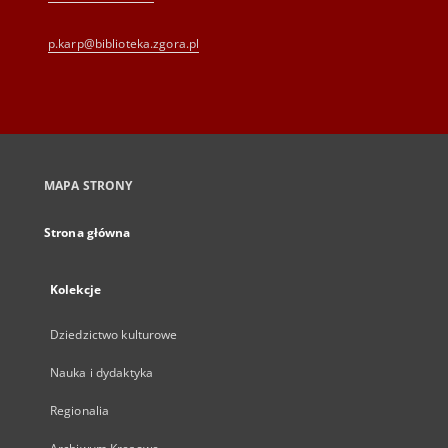
p.karp@biblioteka.zgora.pl
MAPA STRONY
Strona główna
Kolekcje
Dziedzictwo kulturowe
Nauka i dydaktyka
Regionalia