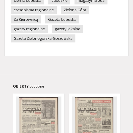
Ziemia Lubuska
Lubuskie
magazyn środa
czasopisma regionalne
Zielona Góra
Za Kierownicą
Gazeta Lubuska
gazety regionalne
gazety lokalne
Gazeta Zielonogórska-Gorzowska
OBIEKTY
podobne