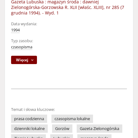
Gazeta Lubuska : magazyn środa : dawniej
Zielonogórska-Gorzowska R. XLII [właśc. XLIII], nr 285 (7
grudnia 1994). - Wyd. 1
Data wydania:
1994
Typ zasobu:
czasopisma
Więcej
Temat i słowa kluczowe:
prasa codzienna
czasopisma lokalne
dzienniki lokalne
Gorzów
Gazeta Zielonogórska