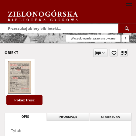
Wyszukiwanie zaawansowane
?
OBIEKT
Pokaż treść
OPIS
INFORMACJE
STRUKTURA
Tytuł: