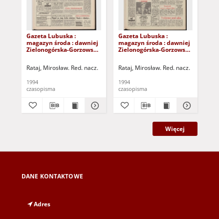
Gazeta Lubuska :
Gazeta Lubuska :
Gaz
magazyn środa : dawniej
magazyn środa : dawniej
ma
Zielonogórska-Gorzowska
Zielonogórska-Gorzowska
Zi
R. XLII [właśc. XLIII], nr 9
R. XLII [właśc. XLIII], nr 27
R. 
(12 stycznia 1994). - Wyd.
(2 lutego 1994). - Wyd. 1
(26
Rataj, Mirosław. Red. nacz.
Rataj, Mirosław. Red. nacz.
Rat
1
1
1994
1994
199
czasopisma
czasopisma
cza
Więcej
DANE KONTAKTOWE
Adres