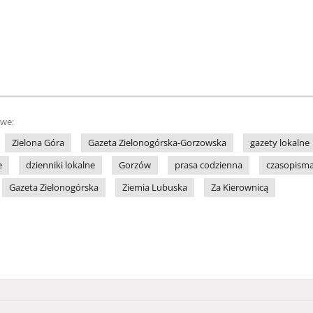
owe:
Zielona Góra
Gazeta Zielonogórska-Gorzowska
gazety lokalne
e
dzienniki lokalne
Gorzów
prasa codzienna
czasopisma
Gazeta Zielonogórska
Ziemia Lubuska
Za Kierownicą