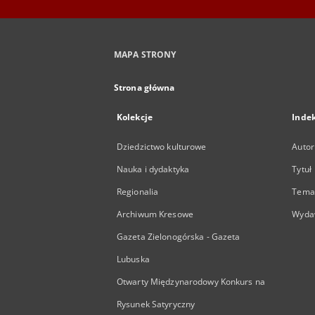
MAPA STRONY
Strona główna
Kolekcje
Inde
Dziedzictwo kulturowe
Autor
Nauka i dydaktyka
Tytuł
Regionalia
Temat
Archiwum Kresowe
Wyda
Gazeta Zielonogórska - Gazeta
Lubuska
Otwarty Międzynarodowy Konkurs na
Rysunek Satyryczny