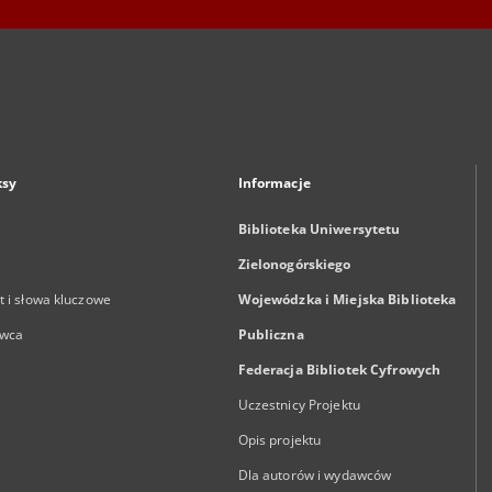
ksy
Informacje
Biblioteka Uniwersytetu
Zielonogórskiego
 i słowa kluczowe
Wojewódzka i Miejska Biblioteka
wca
Publiczna
Federacja Bibliotek Cyfrowych
Uczestnicy Projektu
Opis projektu
Dla autorów i wydawców