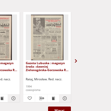
: magazyn
Gazeta Lubuska : magazyn
Gazeta Lubuska : mag
środa : dawniej
środa : dawniej
rzowska R.
Zielonogórska-Gorzowska R.
Zielonogórska-Gorzows
, nr 121 (25
XLII [właśc. XLIII], nr 115 (18
XLII [właśc. XLIII], nr 92
. 1
maja 1994). - Wyd. 1
kwietnia 1994). - Wyd. 
ed. nacz.
Rataj, Mirosław. Red. nacz.
Rataj, Mirosław. Red. nac
1994
1994
czasopisma
czasopisma
Więcej