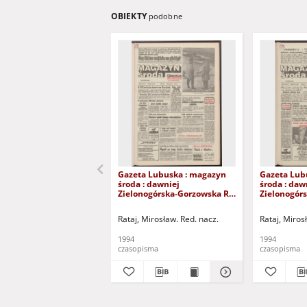
OBIEKTY
podobne
Gazeta Lubuska : magazyn
Gazeta Lub
środa : dawniej
środa : daw
Zielonogórska-Gorzowska R.
Zielonogór
XLII [właśc. XLIII], nr 9 (12
XLII [właśc. 
stycznia 1994). - Wyd. 1
lutego 1994)
Rataj, Mirosław. Red. nacz.
Rataj, Miros
1994
1994
czasopisma
czasopisma