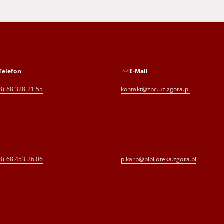
Telefon
E-Mail
8) 68 328 21 55
kontakt@zbc.uz.zgora.pl
8) 68 453 26 06
p.karp@biblioteka.zgora.pl