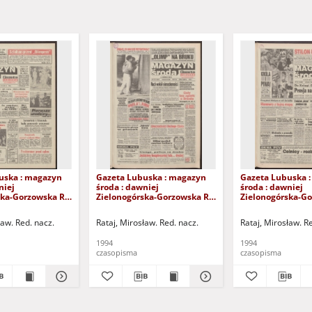
uska : magazyn
Gazeta Lubuska : magazyn
Gazeta Lubuska 
niej
środa : dawniej
środa : dawniej
ska-Gorzowska R.
Zielonogórska-Gorzowska R.
Zielonogórska-Go
XLIII], nr 27 (2
XLII [właśc. XLIII], nr 127 (1/2
XLII [właśc. XLIII]
. - Wyd. 1
czerwca 1994). - Wyd. 1
maja 1994). - Wyd
ław. Red. nacz.
Rataj, Mirosław. Red. nacz.
Rataj, Mirosław. R
1994
1994
czasopisma
czasopisma