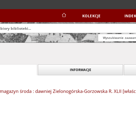
KOLEKCJE
INDEK
Wyszukiwanie zaawa
INFORMACJE
magazyn środa : dawniej Zielonogórska-Gorzowska R. XLII [właśc. X