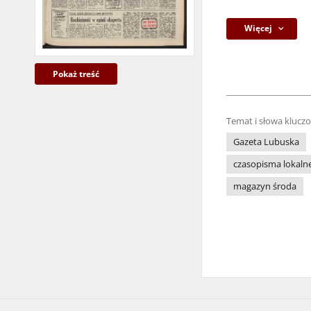
Więcej
Pokaż treść
Temat i słowa klucz
Gazeta Lubuska
czasopisma lokaln
magazyn środa