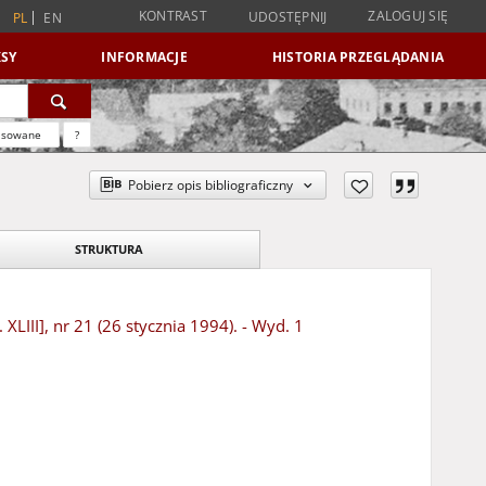
KONTRAST
ZALOGUJ SIĘ
UDOSTĘPNIJ
PL
EN
SY
INFORMACJE
HISTORIA PRZEGLĄDANIA
nsowane
?
Pobierz opis bibliograficzny
STRUKTURA
LIII], nr 21 (26 stycznia 1994). - Wyd. 1