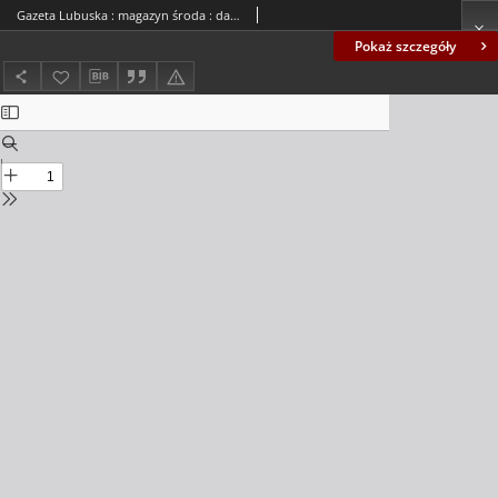
Gazeta Lubuska : magazyn środa : dawniej Zielonogórska-Gorzowska R. XLII [właśc. XLIII], nr 156 (6 lipca 1994). - Wyd. 1
Pokaż szczegóły