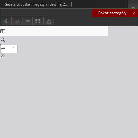
Gazeta Lubuska : magazyn : dawniej Zielonogórska-Gorzowska R. XLII [właśc. XLIII], nr 18 (22/23 stycznia 1994). - Wyd. 1
Pokaż szczegóły