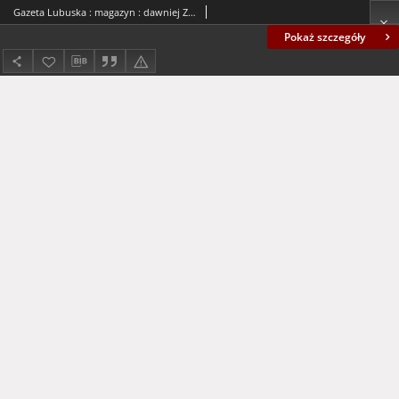
Gazeta Lubuska : magazyn : dawniej Zielonogórska-Gorzowska R. XLII [właśc. XLIII], nr 177 (30/31 lipca 1994). - Wyd. 1
Pokaż szczegóły