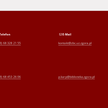
Telefon
E-Mail
8) 68 328 21 55
kontakt@zbc.uz.zgora.pl
8) 68 453 26 06
p.karp@biblioteka.zgora.pl