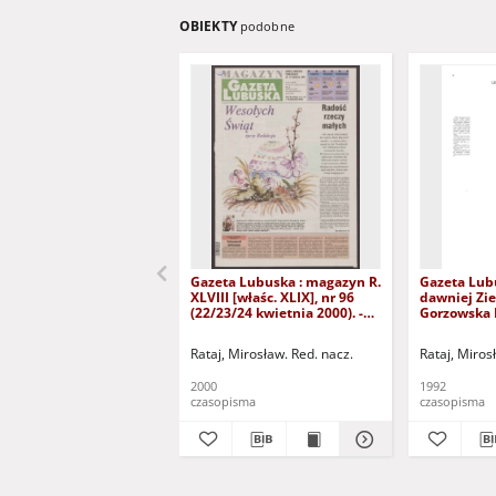
OBIEKTY
podobne
Gazeta Lubuska : magazyn R.
Gazeta Lub
XLVIII [właśc. XLIX], nr 96
dawniej Zie
(22/23/24 kwietnia 2000). -
Gorzowska R
Wyd. A
nr 300 (23/
grudnia 199
Rataj, Mirosław. Red. nacz.
Rataj, Miros
2000
1992
czasopisma
czasopisma