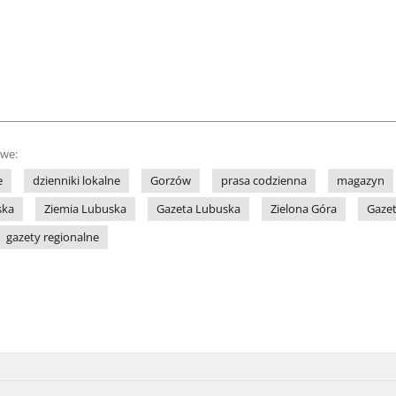
owe:
e
dzienniki lokalne
Gorzów
prasa codzienna
magazyn
ska
Ziemia Lubuska
Gazeta Lubuska
Zielona Góra
Gazet
gazety regionalne