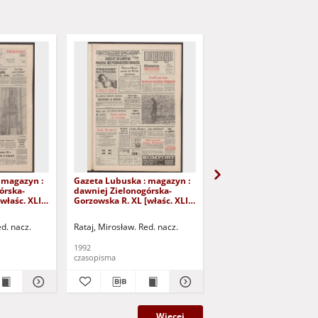
 magazyn :
Gazeta Lubuska : magazyn :
Gazeta Lubuska : maga
órska-
dawniej Zielonogórska-
dawniej Zielonogórska
właśc. XLI],
Gorzowska R. XL [właśc. XLI],
Gorzowska R. XL [właśc.
iernika
nr 226 (26/27 września 1992).
nr 250 (24/25 paździer
- Wyd. 1
1992). - Wyd. 1
ed. nacz.
Rataj, Mirosław. Red. nacz.
Rataj, Mirosław. Red. nac
1992
1992
czasopisma
czasopisma
Więcej