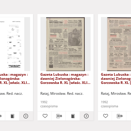
uska : magazyn :
Gazeta Lubuska : magazyn :
Gazeta Lubuska :
lonogórska-
dawniej Zielonogórska-
dawniej Zielonog
. XL [właśc. XLI],
Gorzowska R. XL [właśc. XLI],
Gorzowska R. XL [
24/25/26/27
nr 238 (10/11 października
nr 232 (3/4 paźdz
2). - Wyd. 1
1992). - Wyd. 1
1992). - Wyd. 1
ław. Red. nacz.
Rataj, Mirosław. Red. nacz.
Rataj, Mirosław. R
1992
1992
czasopisma
czasopisma