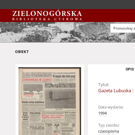
OBIEKT
OPIS
Tytuł:
Gazeta Lubuska : 
Data wydania:
1994
Typ zasobu:
czasopisma