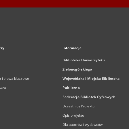
ksy
Informacje
Biblioteka Uniwersytetu
Zielonogórskiego
 i słowa kluczowe
Wojewódzka i Miejska Biblioteka
wca
Publiczna
Federacja Bibliotek Cyfrowych
Uczestnicy Projektu
Opis projektu
Dla autorów i wydawców