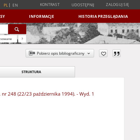
KONTRAST
ZALOGUJ SIĘ
UDOSTĘPNIJ
PL
EN
SY
INFORMACJE
HISTORIA PRZEGLĄDANIA
nsowane
?
Pobierz opis bibliograficzny
STRUKTURA
, nr 248 (22/23 października 1994). - Wyd. 1