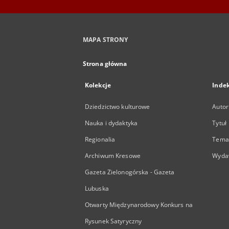
MAPA STRONY
Strona główna
Kolekcje
Inde
Dziedzictwo kulturowe
Autor
Nauka i dydaktyka
Tytuł
Regionalia
Temat
Archiwum Kresowe
Wyda
Gazeta Zielonogórska - Gazeta
Lubuska
Otwarty Międzynarodowy Konkurs na
Rysunek Satyryczny