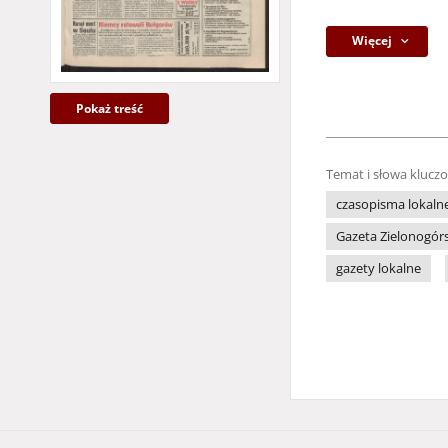
Więcej
Pokaż treść
Temat i słowa klucz
czasopisma lokaln
Gazeta Zielonogór
gazety lokalne