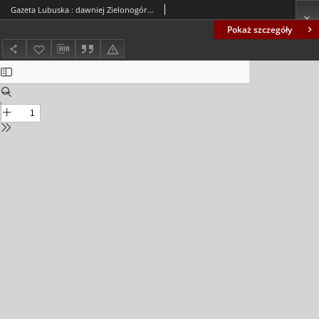
Gazeta Lubuska : dawniej Zielonogórska-Gorzowska R. XLII [właśc. XLIII], nr 61 (14 marca 1994). - Wyd. 1
Pokaż szczegóły