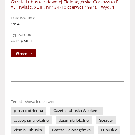
Gazeta Lubuska : dawniej Zielonogórska-Gorzowska R.
XLII [właśc. XLIII], nr 134 (10 czerwca 1994). - Wyd. 1
Data wydania:
1994
Typ zasobu:
czasopisma
Więcej
Temat i słowa kluczowe:
prasa codzienna
Gazeta Lubuska Weekend
czasopisma lokalne
dzienniki lokalne
Gorzów
Ziemia Lubuska
Gazeta Zielonogórska
Lubuskie