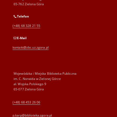
65-762 Zielona Góra
Telefon
(+48) 68 328 21 55
E-Mail
kontakt@zbc.uz.zgora.pl
Wojewódzka i Miejska Biblioteka Publiczna
im. C. Norwida w Zielonej Górze
al. Wojska Polskiego 9
65-077 Zielona Góra
(+48) 68 453 26 06
p.karp@biblioteka.zgora.pl