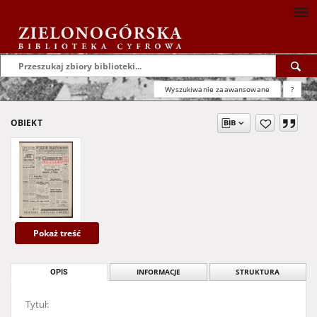
Wyszukiwanie zaawansowane
?
OBIEKT
Pokaż treść
OPIS
INFORMACJE
STRUKTURA
Tytuł: