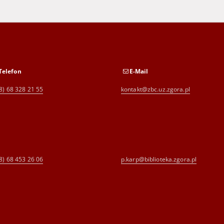
Telefon
E-Mail
8) 68 328 21 55
kontakt@zbc.uz.zgora.pl
8) 68 453 26 06
p.karp@biblioteka.zgora.pl