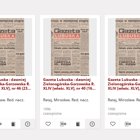
uska : dawniej
Gazeta Lubuska : dawniej
Gazeta Lubuska :
ska-Gorzowska R.
Zielonogórska-Gorzowska R.
Zielonogórska-Go
 XLV], nr 46 (23
XLIV [właśc. XLV], nr 40 (16
XLIV [właśc. XLV],
. - Wyd. 1
lutego 1996). - Wyd. 1
stycznia 1996). - 
ław. Red. nacz.
Rataj, Mirosław. Red. nacz.
Rataj, Mirosław. R
1996
1996
czasopisma
czasopisma