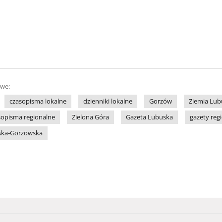
owe:
czasopisma lokalne
dzienniki lokalne
Gorzów
Ziemia Lub
sopisma regionalne
Zielona Góra
Gazeta Lubuska
gazety reg
rska-Gorzowska