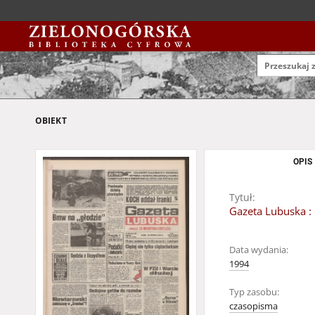
OBIEKT
OPIS
Tytuł:
Gazeta Lubuska : 
Data wydania:
1994
Typ zasobu:
czasopisma