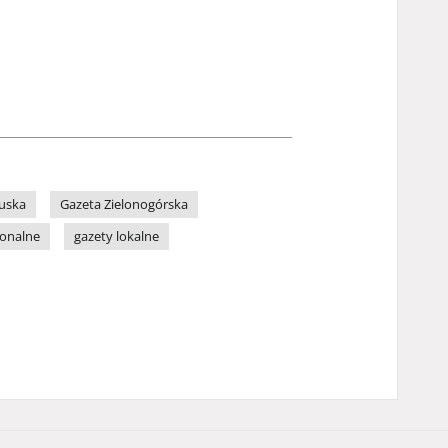
uska
Gazeta Zielonogórska
ionalne
gazety lokalne