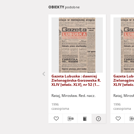
OBIEKTY
podobne
Gazeta Lubuska : dawniej
Gazeta Lub
Zielonogórska-Gorzowska R.
Zielonogór
XLIV [właśc. XLV], nr 52 (1
XLIV [właśc.
marca 1996). - Wyd. 1
lutego 1996)
Rataj, Mirosław. Red. nacz.
Rataj, Miros
1996
1996
czasopisma
czasopisma