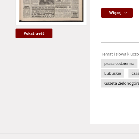
Więcej
Pokaż treść
Temat i słowa klucz
prasa codzienna
Lubuskie
cza
Gazeta Zielonogó