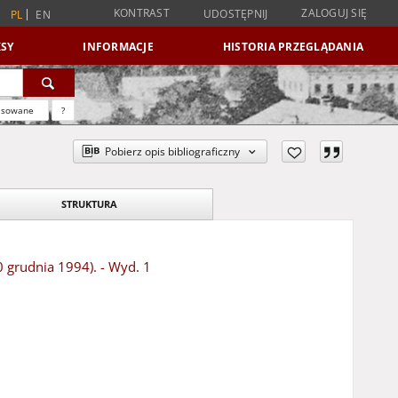
KONTRAST
ZALOGUJ SIĘ
UDOSTĘPNIJ
PL
EN
SY
INFORMACJE
HISTORIA PRZEGLĄDANIA
nsowane
?
Pobierz opis bibliograficzny
STRUKTURA
0 grudnia 1994). - Wyd. 1