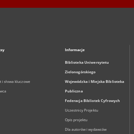
ksy
Informacje
Biblioteka Uniwersytetu
Zielonogórskiego
 i słowa kluczowe
Wojewódzka i Miejska Biblioteka
wca
Publiczna
Federacja Bibliotek Cyfrowych
Uczestnicy Projektu
Opis projektu
Dla autorów i wydawców