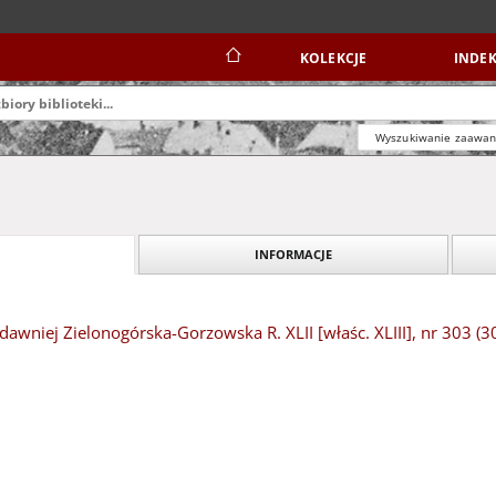
KOLEKCJE
INDEK
Wyszukiwanie zaawa
INFORMACJE
dawniej Zielonogórska-Gorzowska R. XLII [właśc. XLIII], nr 303 (3