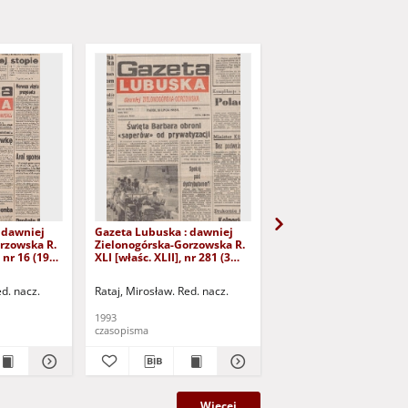
 dawniej
Gazeta Lubuska : dawniej
Gazeta Lubuska : dawn
rzowska R.
Zielonogórska-Gorzowska R.
Zielonogórska-Gorzows
 nr 16 (19
XLI [właśc. XLII], nr 281 (3
XLI [właśc. XLII], nr 275
Wyd. 1
grudnia 1993). - Wyd 1
listopada 1993). - Wyd 
ed. nacz.
Rataj, Mirosław. Red. nacz.
Rataj, Mirosław. Red. nac
1993
1993
czasopisma
czasopisma
Więcej