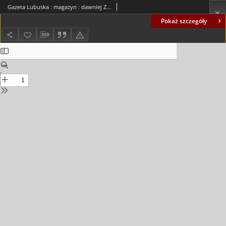
Gazeta Lubuska : magazyn : dawniej Zielonogórska-Gorzowska R. XLII [właśc. XLIII], nr 218 (17/18 września 1994). - Wyd. 1
Pokaż szczegóły