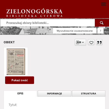
Wyszukiwanie zaawansowane
?
OBIEKT
Pokaż treść
OPIS
INFORMACJE
STRUKTURA
Tytuł: