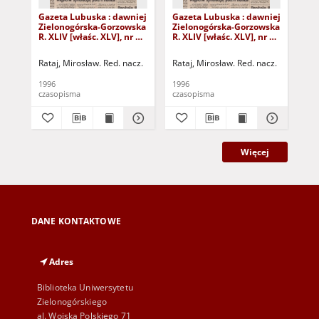
Gazeta Lubuska : dawniej
Gazeta Lubuska : dawniej
Gaz
Zielonogórska-Gorzowska
Zielonogórska-Gorzowska
Zi
R. XLIV [właśc. XLV], nr 52
R. XLIV [właśc. XLV], nr 46
R. 
(1 marca 1996). - Wyd. 1
(23 lutego 1996). - Wyd. 1
(16
Rataj, Mirosław. Red. nacz.
Rataj, Mirosław. Red. nacz.
Rat
1996
1996
199
czasopisma
czasopisma
cza
Więcej
DANE KONTAKTOWE
Adres
Biblioteka Uniwersytetu
Zielonogórskiego
al. Wojska Polskiego 71