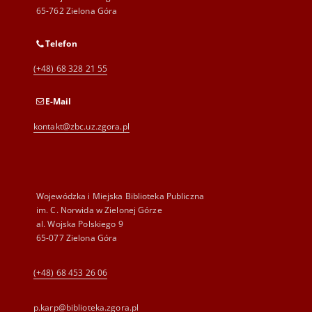
65-762 Zielona Góra
Telefon
(+48) 68 328 21 55
E-Mail
kontakt@zbc.uz.zgora.pl
Wojewódzka i Miejska Biblioteka Publiczna
im. C. Norwida w Zielonej Górze
al. Wojska Polskiego 9
65-077 Zielona Góra
(+48) 68 453 26 06
p.karp@biblioteka.zgora.pl