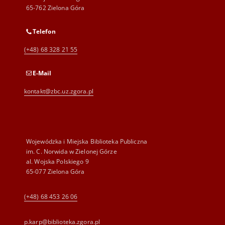
65-762 Zielona Góra
Telefon
(+48) 68 328 21 55
E-Mail
kontakt@zbc.uz.zgora.pl
Wojewódzka i Miejska Biblioteka Publiczna
im. C. Norwida w Zielonej Górze
al. Wojska Polskiego 9
65-077 Zielona Góra
(+48) 68 453 26 06
p.karp@biblioteka.zgora.pl