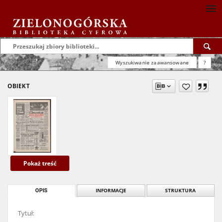
Wyszukiwanie zaawansowane
?
OBIEKT
Pokaż treść
OPIS
INFORMACJE
STRUKTURA
Tytuł: