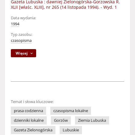
Gazeta Lubuska : dawniej Zielonogórska-Gorzowska R.
XLII [właśc. XLIII], nr 265 (14 listopada 1994). - Wyd. 1
Data wydania:
1994
Typ zasobu:
czasopisma
Więcej
Temat i słowa kluczowe:
prasa codzienna
czasopisma lokalne
dzienniki lokalne
Gorzów
Ziemia Lubuska
Gazeta Zielonogórska
Lubuskie