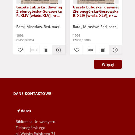
Gazeta Lubuska : dawniej
Gazeta Lubuska : dawniej
Gaz
Zielonogórska-Gorzowska
Zielonogórska-Gorzowska
Zi
R. XLIV [właśc. XLV], nr 52
R. XLIV [właśc. XLV], nr 46
R. 
(1 marca 1996). - Wyd. 1
(23 lutego 1996). - Wyd. 1
(16
Rataj, Mirosław. Red. nacz.
Rataj, Mirosław. Red. nacz.
Rat
1996
1996
199
czasopisma
czasopisma
cza
Więcej
DANE KONTAKTOWE
Adres
Biblioteka Uniwersytetu
Zielonogórskiego
al. Wojska Polskiego 71