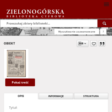
Wyszukiwanie zaawansowane
?
OBIEKT
Pokaż treść
OPIS
INFORMACJE
STRUKTURA
Tytuł: