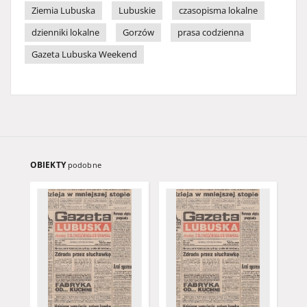
Ziemia Lubuska
Lubuskie
czasopisma lokalne
dzienniki lokalne
Gorzów
prasa codzienna
Gazeta Lubuska Weekend
OBIEKTY
podobne