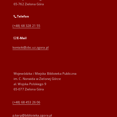
65-762 Zielona Góra
Telefon
(+48) 68 328 21 55
E-Mail
kontakt@zbc.uz.zgora.pl
Wojewódzka i Miejska Biblioteka Publiczna
im. C. Norwida w Zielonej Górze
al. Wojska Polskiego 9
65-077 Zielona Góra
(+48) 68 453 26 06
p.karp@biblioteka.zgora.pl