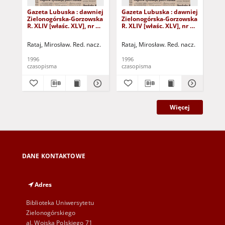
Gazeta Lubuska : dawniej
Gazeta Lubuska : dawniej
Gaz
Zielonogórska-Gorzowska
Zielonogórska-Gorzowska
Zi
R. XLIV [właśc. XLV], nr 52
R. XLIV [właśc. XLV], nr 46
R. 
(1 marca 1996). - Wyd. 1
(23 lutego 1996). - Wyd. 1
(16
Rataj, Mirosław. Red. nacz.
Rataj, Mirosław. Red. nacz.
Rat
1996
1996
199
czasopisma
czasopisma
cza
Więcej
DANE KONTAKTOWE
Adres
Biblioteka Uniwersytetu
Zielonogórskiego
al. Wojska Polskiego 71