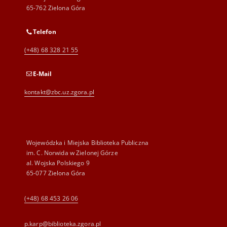
65-762 Zielona Góra
Telefon
(+48) 68 328 21 55
E-Mail
kontakt@zbc.uz.zgora.pl
Wojewódzka i Miejska Biblioteka Publiczna
im. C. Norwida w Zielonej Górze
al. Wojska Polskiego 9
65-077 Zielona Góra
(+48) 68 453 26 06
p.karp@biblioteka.zgora.pl