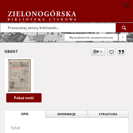
Wyszukiwanie zaawansowane
?
OBIEKT
Pokaż treść
OPIS
INFORMACJE
STRUKTURA
Tytuł: