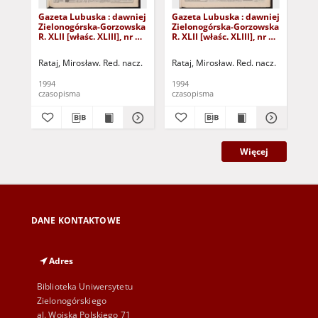
Gazeta Lubuska : dawniej
Gazeta Lubuska : dawniej
Gaz
Zielonogórska-Gorzowska
Zielonogórska-Gorzowska
Zi
R. XLII [właśc. XLIII], nr 14
R. XLII [właśc. XLIII], nr 8
R. 
(18 stycznia 1994). - Wyd.
(11 stycznia 1994). - Wyd.
(4 
1
1
Rataj, Mirosław. Red. nacz.
Rataj, Mirosław. Red. nacz.
Rat
1994
1994
199
czasopisma
czasopisma
cza
Więcej
DANE KONTAKTOWE
Adres
Biblioteka Uniwersytetu
Zielonogórskiego
al. Wojska Polskiego 71