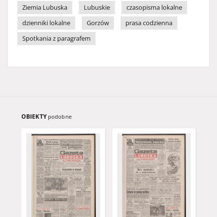
Ziemia Lubuska
Lubuskie
czasopisma lokalne
dzienniki lokalne
Gorzów
prasa codzienna
Spotkania z paragrafem
OBIEKTY
podobne