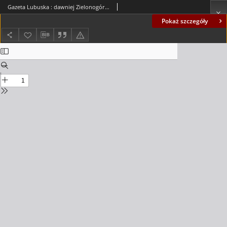
Gazeta Lubuska : dawniej Zielonogórska-Gorzowska R. XLII [właśc. XLIII], nr 284 (6 grudnia 1994). - Wyd. 1
Pokaż szczegóły