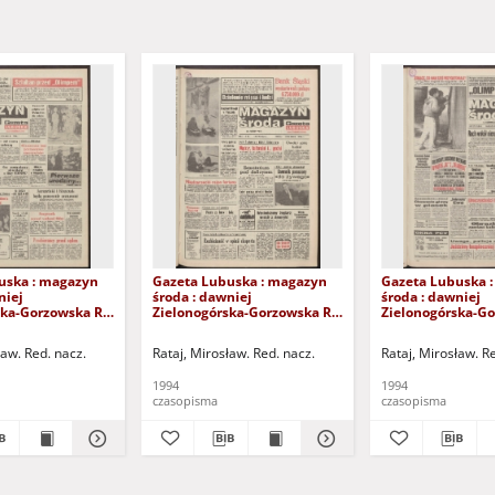
uska : magazyn
Gazeta Lubuska : magazyn
Gazeta Lubuska 
niej
środa : dawniej
środa : dawniej
ska-Gorzowska R.
Zielonogórska-Gorzowska R.
Zielonogórska-Go
XLIII], nr 27 (2
XLII [właśc. XLIII], nr 21 (26
XLII [właśc. XLIII]
. - Wyd. 1
stycznia 1994). - Wyd. 1
czerwca 1994). - 
ław. Red. nacz.
Rataj, Mirosław. Red. nacz.
Rataj, Mirosław. R
1994
1994
czasopisma
czasopisma