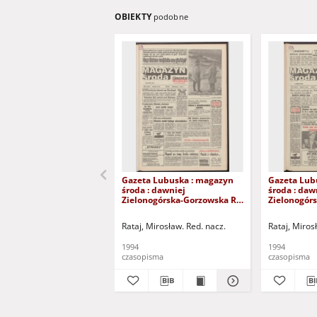
OBIEKTY
podobne
Gazeta Lubuska : magazyn
Gazeta Lub
środa : dawniej
środa : daw
Zielonogórska-Gorzowska R.
Zielonogór
XLII [właśc. XLIII], nr 9 (12
XLII [właśc. 
stycznia 1994). - Wyd. 1
lutego 1994)
Rataj, Mirosław. Red. nacz.
Rataj, Miros
1994
1994
czasopisma
czasopisma