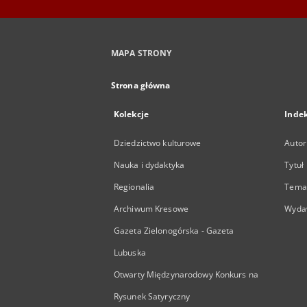
MAPA STRONY
Strona główna
Kolekcje
Inde
Dziedzictwo kulturowe
Autor
Nauka i dydaktyka
Tytuł
Regionalia
Temat
Archiwum Kresowe
Wyda
Gazeta Zielonogórska - Gazeta
Lubuska
Otwarty Międzynarodowy Konkurs na
Rysunek Satyryczny