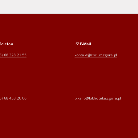
Telefon
E-Mail
8) 68 328 21 55
kontakt@zbc.uz.zgora.pl
8) 68 453 26 06
p.karp@biblioteka.zgora.pl