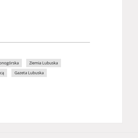
lonogórska
Ziemia Lubuska
icą
Gazeta Lubuska