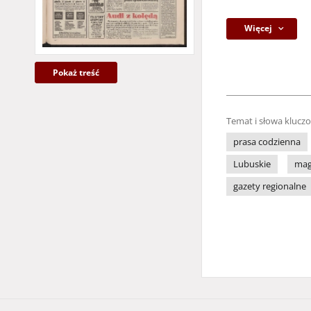
Więcej
Pokaż treść
Temat i słowa klucz
prasa codzienna
Lubuskie
mag
gazety regionalne