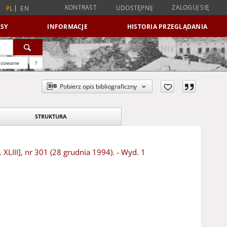
KONTRAST
ZALOGUJ SIĘ
UDOSTĘPNIJ
PL
EN
SY
INFORMACJE
HISTORIA PRZEGLĄDANIA
nsowane
?
Pobierz opis bibliograficzny
STRUKTURA
XLIII], nr 301 (28 grudnia 1994). - Wyd. 1