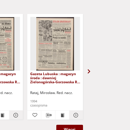
: magazyn
Gazeta Lubuska : magazyn
Gazeta Lubuska : mag
środa : dawniej
środa : dawniej
rzowska R.
Zielonogórska-Gorzowska R.
Zielonogórska-Gorzows
, nr 127 (1/2
XLII [właśc. XLIII], nr 121 (25
XLII [właśc. XLIII], nr 1
Wyd. 1
maja 1994). - Wyd. 1
maja 1994). - Wyd. 1
ed. nacz.
Rataj, Mirosław. Red. nacz.
Rataj, Mirosław. Red. nac
1994
1994
czasopisma
czasopisma
Więcej