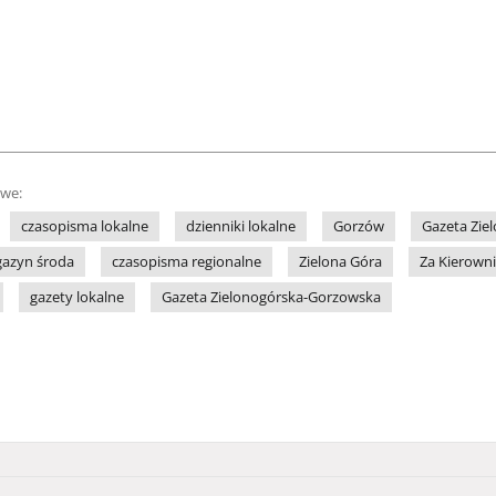
owe:
czasopisma lokalne
dzienniki lokalne
Gorzów
Gazeta Zie
azyn środa
czasopisma regionalne
Zielona Góra
Za Kierown
gazety lokalne
Gazeta Zielonogórska-Gorzowska