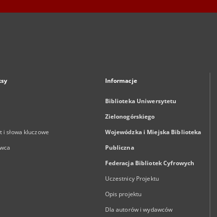
ksy
Informacje
Biblioteka Uniwersytetu
Zielonogórskiego
 i słowa kluczowe
Wojewódzka i Miejska Biblioteka
wca
Publiczna
Federacja Bibliotek Cyfrowych
Uczestnicy Projektu
Opis projektu
Dla autorów i wydawców