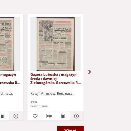
: magazyn
Gazeta Lubuska : magazyn
Gazeta Lubuska : mag
środa : dawniej
środa : dawniej
rzowska R.
Zielonogórska-Gorzowska R.
Zielonogórska-Gorzows
, nr 127 (1/2
XLII [właśc. XLIII], nr 121 (25
XLII [właśc. XLIII], nr 1
Wyd. 1
maja 1994). - Wyd. 1
maja 1994). - Wyd. 1
ed. nacz.
Rataj, Mirosław. Red. nacz.
Rataj, Mirosław. Red. nac
1994
1994
czasopisma
czasopisma
Więcej