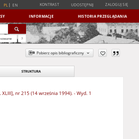
KONTRAST
ZALOGUJ SIĘ
UDOSTĘPNIJ
PL
EN
SY
INFORMACJE
HISTORIA PRZEGLĄDANIA
nsowane
?
Pobierz opis bibliograficzny
STRUKTURA
XLIII], nr 215 (14 września 1994). - Wyd. 1