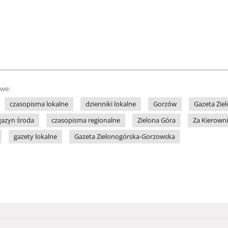
owe:
czasopisma lokalne
dzienniki lokalne
Gorzów
Gazeta Zie
azyn środa
czasopisma regionalne
Zielona Góra
Za Kierown
gazety lokalne
Gazeta Zielonogórska-Gorzowska