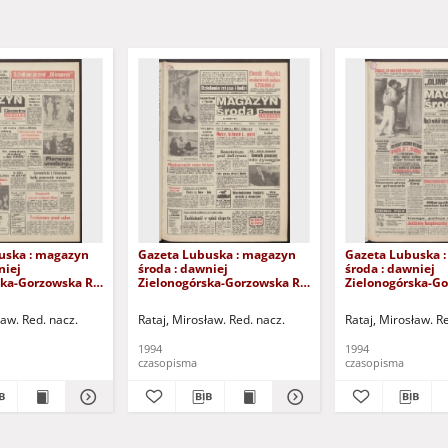
uska : magazyn
Gazeta Lubuska : magazyn
Gazeta Lubuska 
niej
środa : dawniej
środa : dawniej
ska-Gorzowska R.
Zielonogórska-Gorzowska R.
Zielonogórska-Go
XLIII], nr 27 (2
XLII [właśc. XLIII], nr 21 (26
XLII [właśc. XLIII]
. - Wyd. 1
stycznia 1994). - Wyd. 1
czerwca 1994). - 
ław. Red. nacz.
Rataj, Mirosław. Red. nacz.
Rataj, Mirosław. R
1994
1994
czasopisma
czasopisma