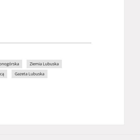
lonogórska
Ziemia Lubuska
icą
Gazeta Lubuska