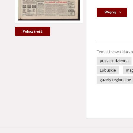
Więcej
Pokaż treść
Temat i słowa klucz
prasa codzienna
Lubuskie
mag
gazety regionalne