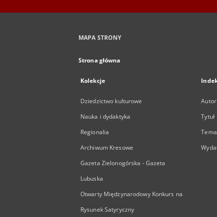
MAPA STRONY
Strona główna
Kolekcje
Inde
Dziedzictwo kulturowe
Autor
Nauka i dydaktyka
Tytuł
Regionalia
Temat
Archiwum Kresowe
Wyda
Gazeta Zielonogórska - Gazeta
Lubuska
Otwarty Międzynarodowy Konkurs na
Rysunek Satyryczny