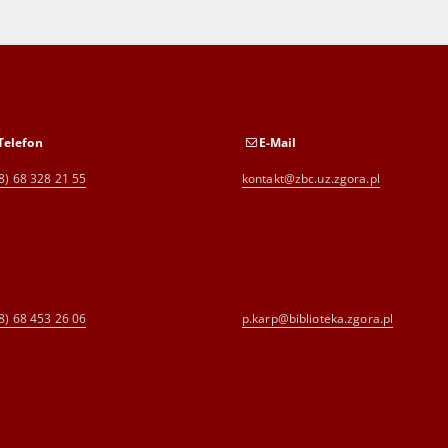
Telefon
E-Mail
8) 68 328 21 55
kontakt@zbc.uz.zgora.pl
8) 68 453 26 06
p.karp@biblioteka.zgora.pl