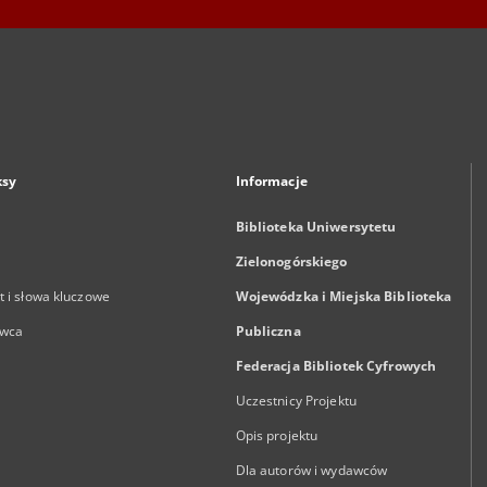
ksy
Informacje
Biblioteka Uniwersytetu
Zielonogórskiego
 i słowa kluczowe
Wojewódzka i Miejska Biblioteka
wca
Publiczna
Federacja Bibliotek Cyfrowych
Uczestnicy Projektu
Opis projektu
Dla autorów i wydawców