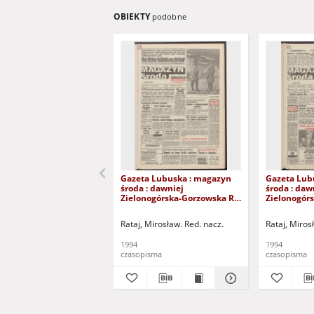
OBIEKTY
podobne
Gazeta Lubuska : magazyn
Gazeta Lub
środa : dawniej
środa : daw
Zielonogórska-Gorzowska R.
Zielonogór
XLII [właśc. XLIII], nr 9 (12
XLII [właśc. 
stycznia 1994). - Wyd. 1
lutego 1994)
Rataj, Mirosław. Red. nacz.
Rataj, Miros
1994
1994
czasopisma
czasopisma