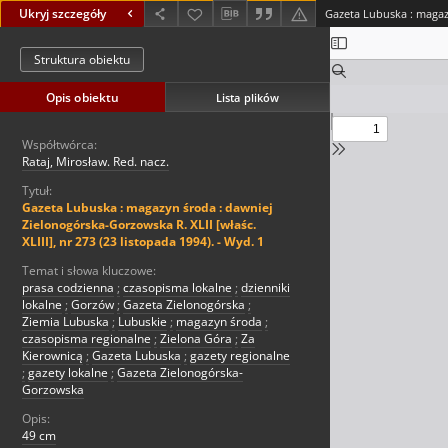
Ukryj szczegóły
Struktura obiektu
Opis obiektu
Lista plików
Współtwórca:
Rataj, Mirosław. Red. nacz.
Tytuł:
Gazeta Lubuska : magazyn środa : dawniej
Zielonogórska-Gorzowska R. XLII [właśc.
XLIII], nr 273 (23 listopada 1994). - Wyd. 1
Temat i słowa kluczowe:
prasa codzienna
;
czasopisma lokalne
;
dzienniki
lokalne
;
Gorzów
;
Gazeta Zielonogórska
;
Ziemia Lubuska
;
Lubuskie
;
magazyn środa
;
czasopisma regionalne
;
Zielona Góra
;
Za
Kierownicą
;
Gazeta Lubuska
;
gazety regionalne
;
gazety lokalne
;
Gazeta Zielonogórska-
Gorzowska
Opis:
49 cm