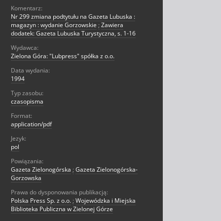
Komentarz:
Nr 299 zmiana podtytułu na Gazeta Lubuska :
magazyn : wydanie Gorzowskie
;
Zawiera
dodatek: Gazeta Lubuska Turystyczna, s. 1-16
Wydawca:
Zielona Góra: "Lubpress" spółka z o.o.
Data wydania:
1994
Typ zasobu:
czasopisma
Format:
application/pdf
Jezyk:
pol
Powiązania:
Gazeta Zielonogórska
;
Gazeta Zielonogórska-
Gorzowska
Prawa do dysponowania publikacją:
Polska Press Sp. z o.o.
;
Wojewódzka i Miejska
Biblioteka Publiczna w Zielonej Górze