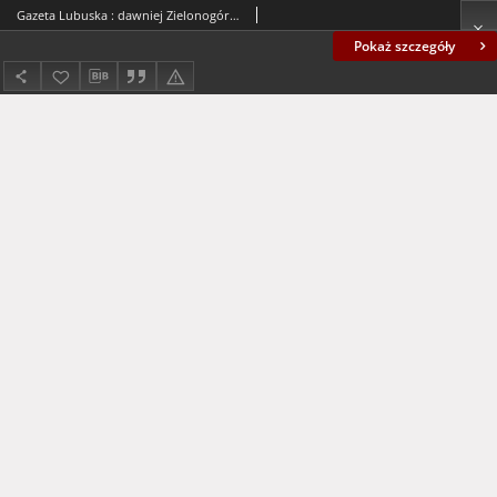
Gazeta Lubuska : dawniej Zielonogórska-Gorzowska R. XLII [właśc. XLIII], nr 137 (14 czerwca 1994). - Wyd. 1
Pokaż szczegóły