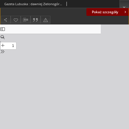
Gazeta Lubuska : dawniej Zielonogórska-Gorzowska R. XLII [właśc. XLIII], nr 176 (29 lipca 1994). - Wyd. 1
Pokaż szczegóły