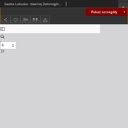
Gazeta Lubuska : dawniej Zielonogórska-Gorzowska R. XLII [właśc. XLIII], nr 97 (26 kwietnia 1994). - Wyd. 1
Pokaż szczegóły