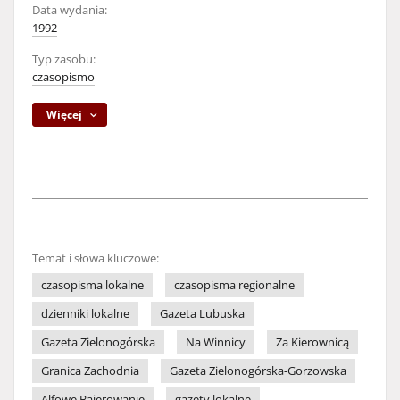
Data wydania:
1992
Typ zasobu:
czasopismo
Więcej
Temat i słowa kluczowe:
czasopisma lokalne
czasopisma regionalne
dzienniki lokalne
Gazeta Lubuska
Gazeta Zielonogórska
Na Winnicy
Za Kierownicą
Granica Zachodnia
Gazeta Zielonogórska-Gorzowska
Alfowe Bajerowanie
gazety lokalne