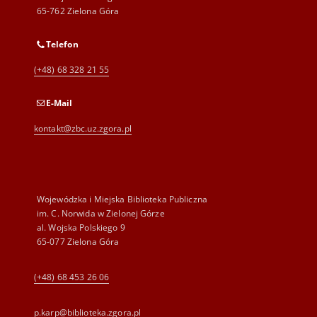
65-762 Zielona Góra
Telefon
(+48) 68 328 21 55
E-Mail
kontakt@zbc.uz.zgora.pl
Wojewódzka i Miejska Biblioteka Publiczna
im. C. Norwida w Zielonej Górze
al. Wojska Polskiego 9
65-077 Zielona Góra
(+48) 68 453 26 06
p.karp@biblioteka.zgora.pl