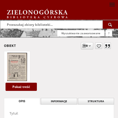
Wyszukiwanie zaawansowane
?
OBIEKT
Pokaż treść
OPIS
INFORMACJE
STRUKTURA
Tytuł: