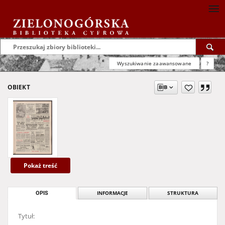
Wyszukiwanie zaawansowane
?
OBIEKT
Pokaż treść
OPIS
INFORMACJE
STRUKTURA
Tytuł: