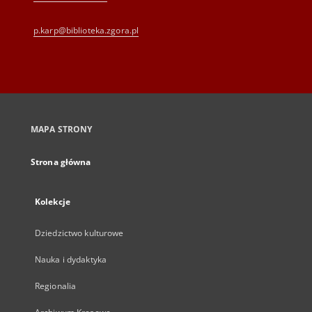
p.karp@biblioteka.zgora.pl
MAPA STRONY
Strona główna
Kolekcje
Dziedzictwo kulturowe
Nauka i dydaktyka
Regionalia