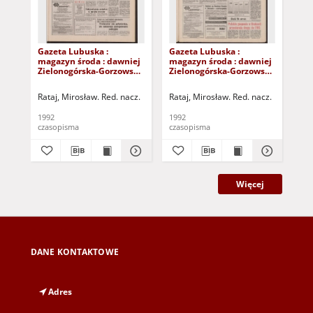
Gazeta Lubuska :
Gazeta Lubuska :
Gaz
magazyn środa : dawniej
magazyn środa : dawniej
ma
Zielonogórska-Gorzowska
Zielonogórska-Gorzowska
Zi
R. XL [właśc. XLI], nr 235
R. XL [właśc. XLI], nr 229
R. 
(7 października 1992). -
(30 września 1992). - Wyd.
(4 
Rataj, Mirosław. Red. nacz.
Rataj, Mirosław. Red. nacz.
Rat
Wyd. 1
1
1
1992
1992
199
czasopisma
czasopisma
cza
Więcej
DANE KONTAKTOWE
Adres