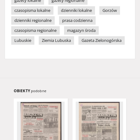
gazety lokalne
gazety regionalne
czasopisma lokalne
dzienniki lokalne
Gorzów
dzienniki regionalne
prasa codzienna
czasopisma regionalne
magazyn środa
Lubuskie
Ziemia Lubuska
Gazeta Zielonogórska
OBIEKTY
podobne