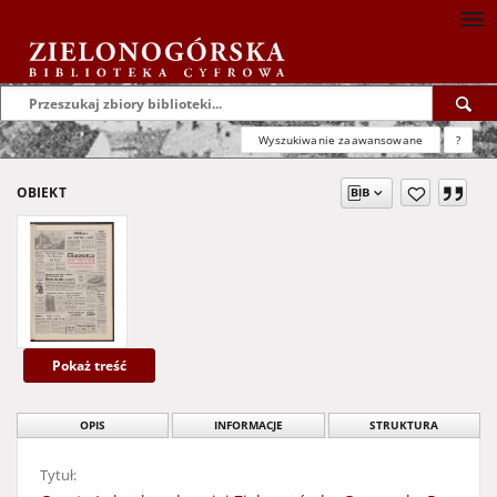
Wyszukiwanie zaawansowane
?
OBIEKT
Pokaż treść
OPIS
INFORMACJE
STRUKTURA
Tytuł: