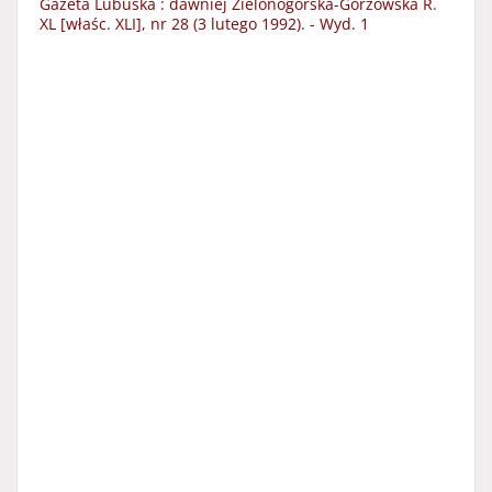
Gazeta Lubuska : dawniej Zielonogórska-Gorzowska R.
XL [właśc. XLI], nr 28 (3 lutego 1992). - Wyd. 1