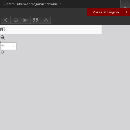
Gazeta Lubuska : magazyn : dawniej Zielonogórska-Gorzowska R. XL [właśc. XLI], nr 51 (29 lutego/1 marca 1992). - Wyd. 1
Pokaż szczegóły