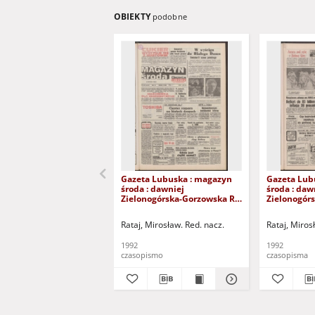
OBIEKTY
podobne
Gazeta Lubuska : magazyn
Gazeta Lub
środa : dawniej
środa : daw
Zielonogórska-Gorzowska R.
Zielonogór
XL [właśc. XLI], nr 259 (4
XL [właśc. X
listopada 1992). - Wyd. 1
październik
Rataj, Mirosław. Red. nacz.
Rataj, Miros
1992
1992
czasopismo
czasopisma