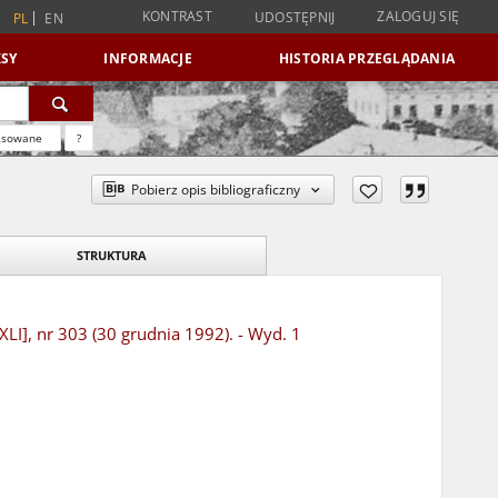
KONTRAST
ZALOGUJ SIĘ
UDOSTĘPNIJ
PL
EN
SY
INFORMACJE
HISTORIA PRZEGLĄDANIA
nsowane
?
Pobierz opis bibliograficzny
STRUKTURA
LI], nr 303 (30 grudnia 1992). - Wyd. 1