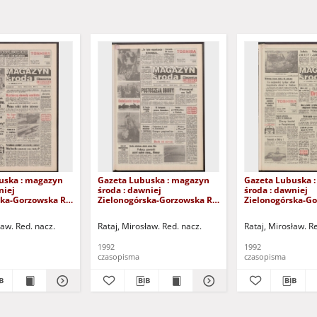
uska : magazyn
Gazeta Lubuska : magazyn
Gazeta Lubuska 
niej
środa : dawniej
środa : dawniej
ska-Gorzowska R.
Zielonogórska-Gorzowska R.
Zielonogórska-Go
LI], nr 253 (28
XL [właśc. XLI], nr 247 (21
XL [właśc. XLI], n
a 1992). - Wyd. 1
października 1992). - Wyd. 1
października 1992
ław. Red. nacz.
Rataj, Mirosław. Red. nacz.
Rataj, Mirosław. R
1992
1992
czasopisma
czasopisma