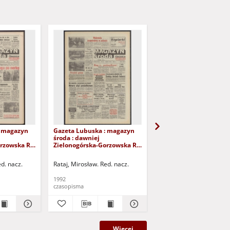
: magazyn
Gazeta Lubuska : magazyn
Gazeta Lubuska : mag
środa : dawniej
środa : dawniej
rzowska R.
Zielonogórska-Gorzowska R.
Zielonogórska-Gorzows
r 241 (14
XL [właśc. XLI], nr 288 (9
XL [właśc. XLI], nr 282 (
). - Wyd. 1
grudnia 1992). - Wyd. 1
grudnia 1992). - Wyd. 1
ed. nacz.
Rataj, Mirosław. Red. nacz.
Rataj, Mirosław. Red. nac
1992
1992
czasopisma
czasopisma
Więcej