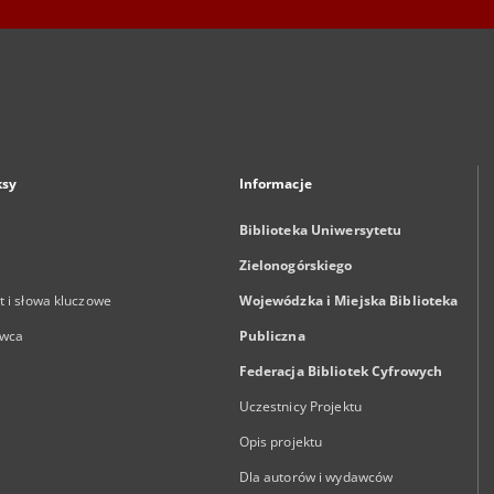
ksy
Informacje
Biblioteka Uniwersytetu
Zielonogórskiego
 i słowa kluczowe
Wojewódzka i Miejska Biblioteka
wca
Publiczna
Federacja Bibliotek Cyfrowych
Uczestnicy Projektu
Opis projektu
Dla autorów i wydawców