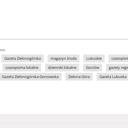
owe:
Gazeta Zielonogórska
magazyn środa
Lubuskie
czasopism
czasopisma lokalne
dzienniki lokalne
Gorzów
gazety reg
Gazeta Zielonogórska-Gorzowska
Zielona Góra
Gazeta Lubuska