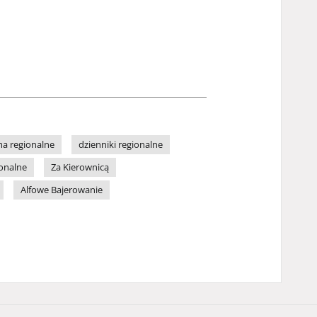
a regionalne
dzienniki regionalne
ionalne
Za Kierownicą
Alfowe Bajerowanie