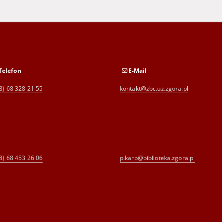
Telefon
E-Mail
8) 68 328 21 55
kontakt@zbc.uz.zgora.pl
8) 68 453 26 06
p.karp@biblioteka.zgora.pl