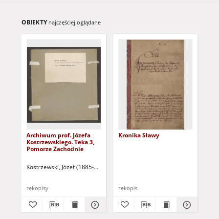
OBIEKTY
najczęściej oglądane
Archiwum prof. Józefa
Kronika Sławy
Arc
Kostrzewskiego. Teka 3,
Kos
Pomorze Zachodnie
Kr
Kostrzewski, Józef (1885-1969]
Kos
rękopisy
rękopis
ręk