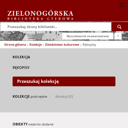
Wyszukiwanie zaawansowane
?
Strona główna
|
Kolekcje
|
Dziedzictwo kulturowe
|
Rękopisy
KOLEKCJA
RĘKOPISY
Przeszukaj kolekcję
KOLEKCJE
Kolekcji (0)
podrzędne
OBIEKTY
ostatnio dodane