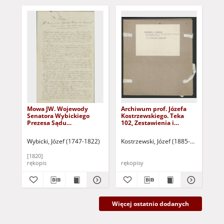
Mowa JW. Wojewody
Archiwum prof. Józefa
Arc
Senatora Wybickiego
Kostrzewskiego. Teka
Kos
Prezesa Sądu
102, Zestawienia i
101
Najwyższego czytana na
materiały
ma
Seymie Roku 1820
Wybicki, Józef (1747-1822)
Kostrzewski, Józef (1885-1969]
Kos
[1820]
rękopis
rękopisy
ręk
Więcej ostatnio dodanych