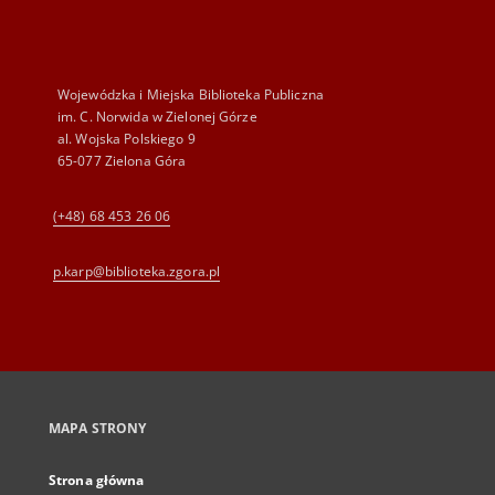
Wojewódzka i Miejska Biblioteka Publiczna
im. C. Norwida w Zielonej Górze
al. Wojska Polskiego 9
65-077 Zielona Góra
(+48) 68 453 26 06
p.karp@biblioteka.zgora.pl
MAPA STRONY
Strona główna