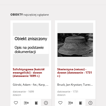
OBIEKTY
najczęściej oglądane
Szlichtyngowa (kościół
Skwierzyna (ratusz) -
Oje
ewangelicki) - dzwon
dzwon (datowanie - 1731
- 
(datowanie 1699 r.)
r.)
(19
Górski, Adam - fot.
Karp, Paweł - fot.
Bruck, Jan Krystian
Tureczek, Marceli 
Tur
datowanie - 1699
datowanie - 1731
dat
dzwon
dzwon
dz