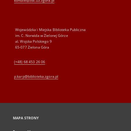
kontakt@zbc.uz.zgora.pl
Wojewódzka i Miejska Biblioteka Publiczna
im. C. Norwida w Zielonej Górze
al. Wojska Polskiego 9
65-077 Zielona Góra
(+48) 68 453 26 06
p.karp@biblioteka.zgora.pl
MAPA STRONY