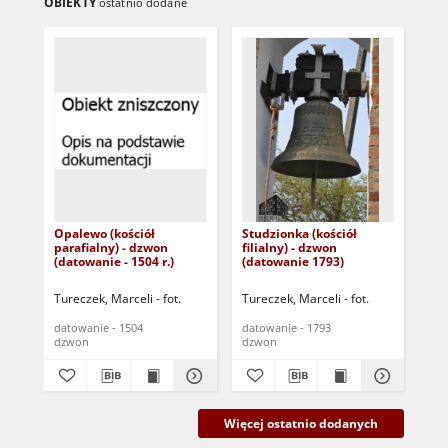
OBIEKTY
ostatnio dodane
Opalewo (kościół
Studzionka (kościół
Bob
parafialny) - dzwon
filialny) - dzwon
fil
(datowanie - 1504 r.)
(datowanie 1793)
(d
Tureczek, Marceli - fot.
Tureczek, Marceli - fot.
Tur
datowanie - 1504
datowanie - 1793
dat
dzwon
dzwon
dz
Więcej ostatnio dodanych