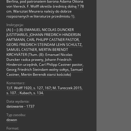
Berlina, pod patronatem barona Adama Ottona
von Viereck. F. Wolff określa średnicę dolną ? 78
cm. Warsztat Meurera należy do dobrze
rozpoznanych w literaturze przedmiotu 1).
Inskrypcja:
(A) [---] (B) EMANUEL NICOLAS DUNCKER
JUSTITIARIUS, JOHANN FRIEDRICH HINDERSIN
AMTMANN, CARL PHILIPP CASTNER PASTOR,
GEORG FRIEDRICH STEINDAM LEHN SCHULTZ,
SAMUEL CASTNER, MERTIN BERENDT
KIRCHVÄTER (Tłum. (B): Emanuel Nicolas
Duncker radca prawny, Johann Friedrich
Hindersin urzędnik, Carl Philipp Castner pastor,
Georg Friedrich Steindam wolny sołtys, Samuel
Castner, Mertin Berendt starsi kościoła)
Komentarz:
1) F. Wolff 1920, s. 127, 167; M. Tureczek 2015,
s. 107.
;
Kubach, s. 134.
Data wydania:
datowanie - 1737
Typ zasobu:
dzwon
Format: