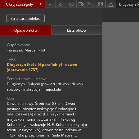
Ukryj szczegóły
Struktura obiektu
Opis obiektu
Lista plików
Współtwórca:
Tureczek, Marceli - fot.
Tytuł:
Długoszyn (kościół parafialny) - dzwon
(datowanie 1737)
Temat i słowa kluczowe:
Długoszyn
;
Sulęcin (powiat)
;
dzwon
;
dzwon
spiżowy
;
inskrypcja
;
majuskuła
Opis:
Dzwon spiżowy. Średnica: 83 cm. Dzwon
posiadał również inskrypcje fundacyjne i
odautorskie (A) oraz (B). Język niemiecki,
majuskuła humanistyczna (?).
;
Tekst wg
Kubacha
;
Jak wskazuje H. E. Kubach nie cytując
tekstu inskrypcji (A), dzwon został odlany w
1737 roku przez Johanna Paula Meurer z