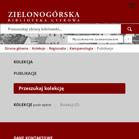
Wyszukiwanie zaawansowane
?
Strona główna
|
Kolekcje
|
Regionalia
|
Kampanologia
|
Publikacje
KOLEKCJA
PUBLIKACJE
Przeszukaj kolekcję
KOLEKCJE
Kolekcji (0)
podrzędne
DANE KONTAKTOWE