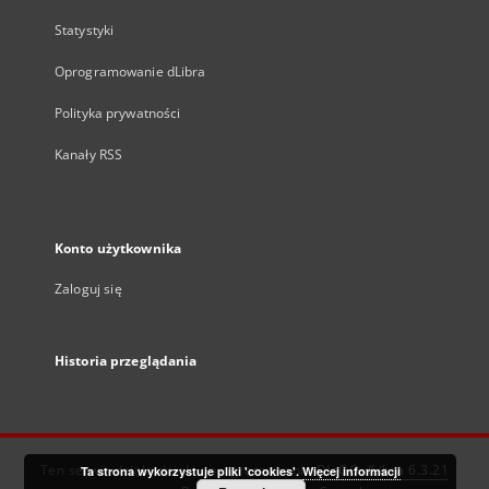
Statystyki
Oprogramowanie dLibra
Polityka prywatności
Kanały RSS
Konto użytkownika
Zaloguj się
Historia przeglądania
Ten serwis działa dzięki oprogramowaniu
DInGO dLibra 6.3.21
Ta strona wykorzystuje pliki 'cookies'.
Więcej informacji